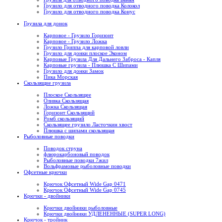
Грузило для отводного поводка Колокол
Грузило для отводного поводка Конус
Грузила для донок
Карповое - Грузило Горизонт
Карповое - Грузило Ложка
Грузило Гриппа для карповой ловли
Грузило для донки плоское Эконом
Карповые Грузила Для Дальнего Заброса - Капля
Карповые грузила - Плюшка С Шипами
Грузило для донки Замок
Пика Морская
Скользящие грузила
Плоское Скользящее
Оливка Скользящая
Ложка Скользящая
Горизонт Скользящий
Ромб скользящий
Скользящее грузило Ласточкин хвост
Плюшка с шипами скользящая
Рыболовные поводки
Поводок струна
флюрокарбоновый поводок
Рыболовные поводки 7жил
Вольфрамовые рыболовные поводки
Офсетные крючки
Крючок Офсетный Wide Gap 0471
Крючок Офсетный Wide Gap 0745
Крючки - двойники
Крючки двойники рыболовные
Крючки двойники УДЛЕНЕННЫЕ (SUPER LONG)
Крючок - тройник