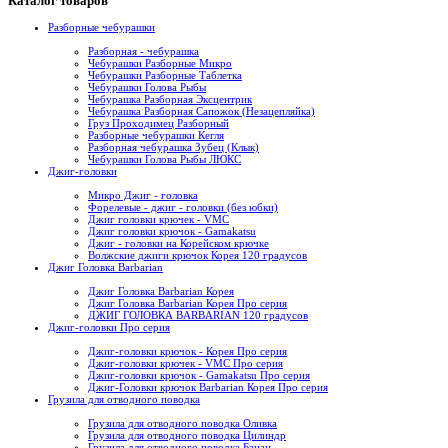
Каталог товаров
Разборные чебурашки
Разборная - чебурашка
Чебурашки Разборные Микро
Чебурашки Разборные Таблетка
Чебурашки Голова Рыбы
Чебурашка Разборная Эксцентрик
Чебурашка Разборная Сапожок (Незацепляйка)
Груз Проходимец Разборный
Разборные чебурашки Кегля
Разборная чебурашка Зубец (Клык)
Чебурашки Голова Рыбы ЛЮКС
Джиг-головки
Микро Джиг - головка
Форелевые - джиг - головки (без юбки)
Джиг головки крючек - VMC
Джиг головки крючок - Gamakatsu
Джиг - головки на Корейском крючке
Волжские джиги крючок Корея 120 градусов
Джиг Головка Barbarian
Джиг Головка Barbarian Корея
Джиг Головка Barbarian Корея Про серия
ДЖИГ ГОЛОВКА BARBARIAN 120 градусов
Джиг-головки Про серия
Джиг-головки крючок - Корея Про серия
Джиг-головки крючек - VMC Про серия
Джиг-головки крючок - Gamakatsu Про серия
Джиг-Головки крючок Barbarian Корея Про серия
Грузила для отводного поводка
Грузила для отводного поводка Оливка
Грузила для отводного поводка Цилиндр
Грузила для отводного поводка Банан