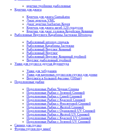
крючки тройники рыболовные
Крючки для джига
Крючок для джига Gamakatsu
Джиг крючок VMC
Джиг крючки barbarian Корея
Крючок для джига загиб 120 градусов
Крючки для джиг головок Корейские Кованые
Рыболовные Вертлюги Карабины Застежки Штопора
Рыболовный штопор спираль
Рыболовные Карабины Застежки
Рыболовный Вертлюг Кованый
Рыболовный Вертлюг
Рыболовный Вертлюг Кованный тройной
Вертлюг рыболовный тройной
Ушки для грузил и другая фурнитура
Ушки для чебурашек
Ушки для карповых грузил или грузил для донки
Вертлюги в большой фасовке (100шт)
Поролоновые рыбки
Поролоновые Рыбки Черная Спинка
Поролоновые Рыбки с Зеленой Спинкой
Поролоновые Рыбки с Синей Спинкой
Поролоновые Рыбки с Красной Спинкой
Поролоновые Рыбки с Фиолетовой Спинкой
Поролоновые Рыбки с Желтой Спинкой
Поролоновые Рыбки с Оранжевой UV Спинкой
Поролоновые Рыбки с Желтой UV Спинкой
Поролоновые Рыбки с Красной UV Спинкой
Поролоновые Рыбки с Зеленой UV Спинкой
Свинец для грузил
Формы грузов под заказ!