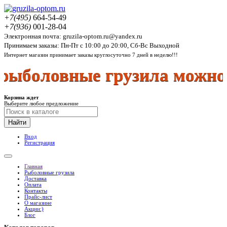
+7(495)
664-54-49
+7(936)
001-28-04
Электронная почта: gruzila-optom.ru@yandex.ru
Принимаем заказы: Пн-Пт с 10:00 до 20:00, Сб-Вс Выходной
Интернет магазин принимает заказы круглосуточно 7 дней в неделю!!!
боловные грузила можно в
Корзина ждет
Выберите любое предложение
Найти
Вход
Регистрация
Главная
Рыболовные грузила
Доставка
Оплата
Контакты
Прайс-лист
О магазине
Акции:)
Блог