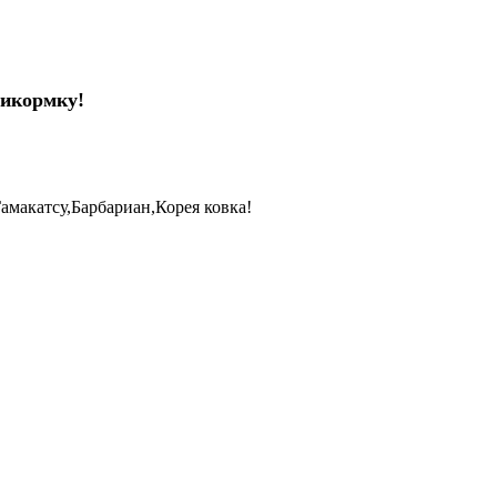
рикормку!
акатсу,Барбариан,Корея ковка!