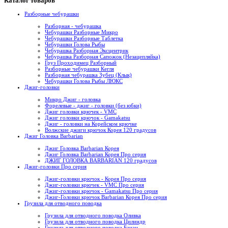
Каталог товаров
Разборные чебурашки
Разборная - чебурашка
Чебурашки Разборные Микро
Чебурашки Разборные Таблетка
Чебурашки Голова Рыбы
Чебурашка Разборная Эксцентрик
Чебурашка Разборная Сапожок (Незацепляйка)
Груз Проходимец Разборный
Разборные чебурашки Кегля
Разборная чебурашка Зубец (Клык)
Чебурашки Голова Рыбы ЛЮКС
Джиг-головки
Микро Джиг - головка
Форелевые - джиг - головки (без юбки)
Джиг головки крючек - VMC
Джиг головки крючок - Gamakatsu
Джиг - головки на Корейском крючке
Волжские джиги крючок Корея 120 градусов
Джиг Головка Barbarian
Джиг Головка Barbarian Корея
Джиг Головка Barbarian Корея Про серия
ДЖИГ ГОЛОВКА BARBARIAN 120 градусов
Джиг-головки Про серия
Джиг-головки крючок - Корея Про серия
Джиг-головки крючек - VMC Про серия
Джиг-головки крючок - Gamakatsu Про серия
Джиг-Головки крючок Barbarian Корея Про серия
Грузила для отводного поводка
Грузила для отводного поводка Оливка
Грузила для отводного поводка Цилиндр
Грузила для отводного поводка Банан