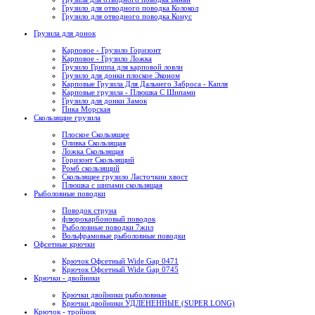
Грузило для отводного поводка Колокол
Грузило для отводного поводка Конус
Грузила для донок
Карповое - Грузило Горизонт
Карповое - Грузило Ложка
Грузило Гриппа для карповой ловли
Грузило для донки плоское Эконом
Карповые Грузила Для Дальнего Заброса - Капля
Карповые грузила - Плюшка С Шипами
Грузило для донки Замок
Пика Морская
Скользящие грузила
Плоское Скользящее
Оливка Скользящая
Ложка Скользящая
Горизонт Скользящий
Ромб скользящий
Скользящее грузило Ласточкин хвост
Плюшка с шипами скользящая
Рыболовные поводки
Поводок струна
флюрокарбоновый поводок
Рыболовные поводки 7жил
Вольфрамовые рыболовные поводки
Офсетные крючки
Крючок Офсетный Wide Gap 0471
Крючок Офсетный Wide Gap 0745
Крючки - двойники
Крючки двойники рыболовные
Крючки двойники УДЛЕНЕННЫЕ (SUPER LONG)
Крючок - тройник