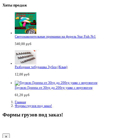
Хиты продаж
Светонакопительные приманки на форель Star Fish №1
540,00 руб
Разборная чебурашка Зубец (Клык)
12,00 руб
Грузило Гриппа от 30гр до 200гр ушко с вертлюгом
61,20 руб
Главная
Формы грузов под заказ!
Формы грузов под заказ!
×