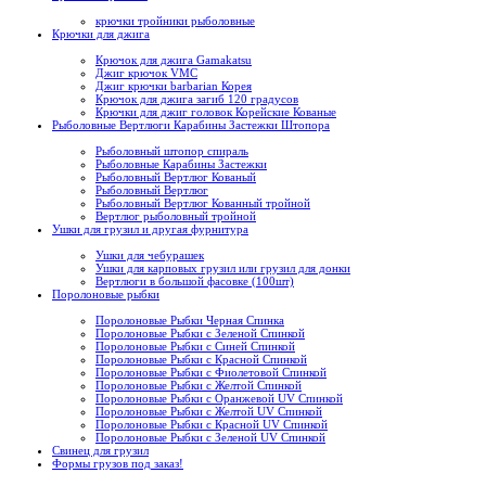
крючки тройники рыболовные
Крючки для джига
Крючок для джига Gamakatsu
Джиг крючок VMC
Джиг крючки barbarian Корея
Крючок для джига загиб 120 градусов
Крючки для джиг головок Корейские Кованые
Рыболовные Вертлюги Карабины Застежки Штопора
Рыболовный штопор спираль
Рыболовные Карабины Застежки
Рыболовный Вертлюг Кованый
Рыболовный Вертлюг
Рыболовный Вертлюг Кованный тройной
Вертлюг рыболовный тройной
Ушки для грузил и другая фурнитура
Ушки для чебурашек
Ушки для карповых грузил или грузил для донки
Вертлюги в большой фасовке (100шт)
Поролоновые рыбки
Поролоновые Рыбки Черная Спинка
Поролоновые Рыбки с Зеленой Спинкой
Поролоновые Рыбки с Синей Спинкой
Поролоновые Рыбки с Красной Спинкой
Поролоновые Рыбки с Фиолетовой Спинкой
Поролоновые Рыбки с Желтой Спинкой
Поролоновые Рыбки с Оранжевой UV Спинкой
Поролоновые Рыбки с Желтой UV Спинкой
Поролоновые Рыбки с Красной UV Спинкой
Поролоновые Рыбки с Зеленой UV Спинкой
Свинец для грузил
Формы грузов под заказ!