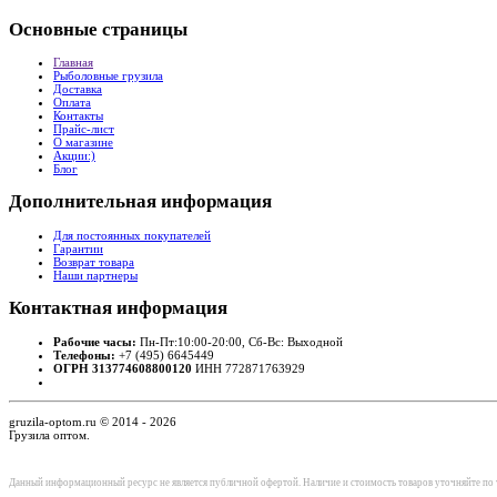
Основные
страницы
Главная
Рыболовные грузила
Доставка
Оплата
Контакты
Прайс-лист
О магазине
Акции:)
Блог
Дополнительная
информация
Для постоянных покупателей
Гарантии
Возврат товара
Наши партнеры
Контактная
информация
Рабочие часы:
Пн-Пт:10:00-20:00, Сб-Вс: Выходной
Телефоны:
+7 (495) 6645449
ОГРН 313774608800120
ИНН 772871763929
gruzila-optom.ru © 2014 - 2026
Грузила оптом.
Данный информационный ресурс не является публичной офертой. Наличие и стоимость товаров уточняйте по т