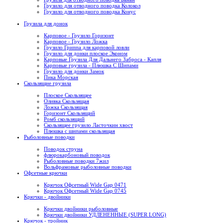
Грузило для отводного поводка Колокол
Грузило для отводного поводка Конус
Грузила для донок
Карповое - Грузило Горизонт
Карповое - Грузило Ложка
Грузило Гриппа для карповой ловли
Грузило для донки плоское Эконом
Карповые Грузила Для Дальнего Заброса - Капля
Карповые грузила - Плюшка С Шипами
Грузило для донки Замок
Пика Морская
Скользящие грузила
Плоское Скользящее
Оливка Скользящая
Ложка Скользящая
Горизонт Скользящий
Ромб скользящий
Скользящее грузило Ласточкин хвост
Плюшка с шипами скользящая
Рыболовные поводки
Поводок струна
флюрокарбоновый поводок
Рыболовные поводки 7жил
Вольфрамовые рыболовные поводки
Офсетные крючки
Крючок Офсетный Wide Gap 0471
Крючок Офсетный Wide Gap 0745
Крючки - двойники
Крючки двойники рыболовные
Крючки двойники УДЛЕНЕННЫЕ (SUPER LONG)
Крючок - тройник