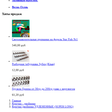
Активный рыболов!
Весна-Осень
Хиты продаж
Светонакопительные приманки на форель Star Fish №1
540,00 руб
Разборная чебурашка Зубец (Клык)
12,00 руб
Грузило Гриппа от 30гр до 200гр ушко с вертлюгом
61,20 руб
Главная
Крючки - двойники
Крючки двойники УДЛЕНЕННЫЕ (SUPER LONG)