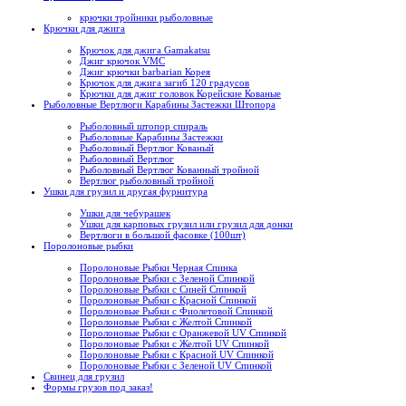
крючки тройники рыболовные
Крючки для джига
Крючок для джига Gamakatsu
Джиг крючок VMC
Джиг крючки barbarian Корея
Крючок для джига загиб 120 градусов
Крючки для джиг головок Корейские Кованые
Рыболовные Вертлюги Карабины Застежки Штопора
Рыболовный штопор спираль
Рыболовные Карабины Застежки
Рыболовный Вертлюг Кованый
Рыболовный Вертлюг
Рыболовный Вертлюг Кованный тройной
Вертлюг рыболовный тройной
Ушки для грузил и другая фурнитура
Ушки для чебурашек
Ушки для карповых грузил или грузил для донки
Вертлюги в большой фасовке (100шт)
Поролоновые рыбки
Поролоновые Рыбки Черная Спинка
Поролоновые Рыбки с Зеленой Спинкой
Поролоновые Рыбки с Синей Спинкой
Поролоновые Рыбки с Красной Спинкой
Поролоновые Рыбки с Фиолетовой Спинкой
Поролоновые Рыбки с Желтой Спинкой
Поролоновые Рыбки с Оранжевой UV Спинкой
Поролоновые Рыбки с Желтой UV Спинкой
Поролоновые Рыбки с Красной UV Спинкой
Поролоновые Рыбки с Зеленой UV Спинкой
Свинец для грузил
Формы грузов под заказ!