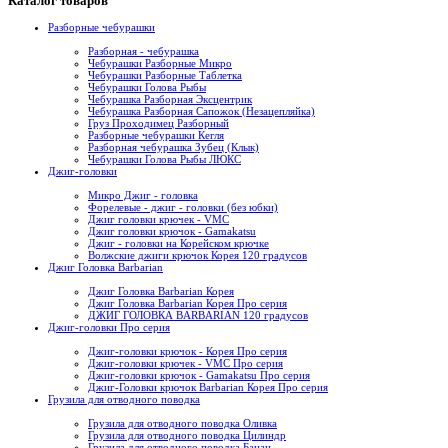
Каталог товаров
Разборные чебурашки
Разборная - чебурашка
Чебурашки Разборные Микро
Чебурашки Разборные Таблетка
Чебурашки Голова Рыбы
Чебурашка Разборная Эксцентрик
Чебурашка Разборная Сапожок (Незацепляйка)
Груз Проходимец Разборный
Разборные чебурашки Кегля
Разборная чебурашка Зубец (Клык)
Чебурашки Голова Рыбы ЛЮКС
Джиг-головки
Микро Джиг - головка
Форелевые - джиг - головки (без юбки)
Джиг головки крючек - VMC
Джиг головки крючок - Gamakatsu
Джиг - головки на Корейском крючке
Волжские джиги крючок Корея 120 градусов
Джиг Головка Barbarian
Джиг Головка Barbarian Корея
Джиг Головка Barbarian Корея Про серия
ДЖИГ ГОЛОВКА BARBARIAN 120 градусов
Джиг-головки Про серия
Джиг-головки крючок - Корея Про серия
Джиг-головки крючек - VMC Про серия
Джиг-головки крючок - Gamakatsu Про серия
Джиг-Головки крючок Barbarian Корея Про серия
Грузила для отводного поводка
Грузила для отводного поводка Оливка
Грузила для отводного поводка Цилиндр
Грузила для отводного поводка Банан