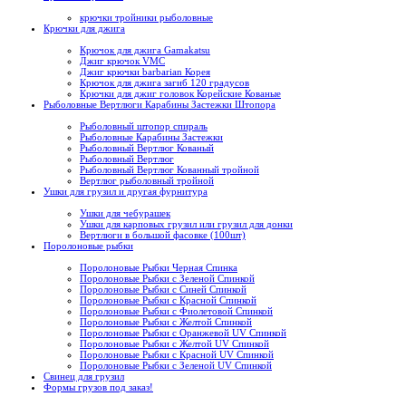
крючки тройники рыболовные
Крючки для джига
Крючок для джига Gamakatsu
Джиг крючок VMC
Джиг крючки barbarian Корея
Крючок для джига загиб 120 градусов
Крючки для джиг головок Корейские Кованые
Рыболовные Вертлюги Карабины Застежки Штопора
Рыболовный штопор спираль
Рыболовные Карабины Застежки
Рыболовный Вертлюг Кованый
Рыболовный Вертлюг
Рыболовный Вертлюг Кованный тройной
Вертлюг рыболовный тройной
Ушки для грузил и другая фурнитура
Ушки для чебурашек
Ушки для карповых грузил или грузил для донки
Вертлюги в большой фасовке (100шт)
Поролоновые рыбки
Поролоновые Рыбки Черная Спинка
Поролоновые Рыбки с Зеленой Спинкой
Поролоновые Рыбки с Синей Спинкой
Поролоновые Рыбки с Красной Спинкой
Поролоновые Рыбки с Фиолетовой Спинкой
Поролоновые Рыбки с Желтой Спинкой
Поролоновые Рыбки с Оранжевой UV Спинкой
Поролоновые Рыбки с Желтой UV Спинкой
Поролоновые Рыбки с Красной UV Спинкой
Поролоновые Рыбки с Зеленой UV Спинкой
Свинец для грузил
Формы грузов под заказ!