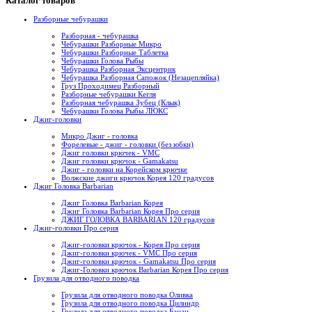
Каталог товаров
Разборные чебурашки
Разборная - чебурашка
Чебурашки Разборные Микро
Чебурашки Разборные Таблетка
Чебурашки Голова Рыбы
Чебурашка Разборная Эксцентрик
Чебурашка Разборная Сапожок (Незацепляйка)
Груз Проходимец Разборный
Разборные чебурашки Кегля
Разборная чебурашка Зубец (Клык)
Чебурашки Голова Рыбы ЛЮКС
Джиг-головки
Микро Джиг - головка
Форелевые - джиг - головки (без юбки)
Джиг головки крючек - VMC
Джиг головки крючок - Gamakatsu
Джиг - головки на Корейском крючке
Волжские джиги крючок Корея 120 градусов
Джиг Головка Barbarian
Джиг Головка Barbarian Корея
Джиг Головка Barbarian Корея Про серия
ДЖИГ ГОЛОВКА BARBARIAN 120 градусов
Джиг-головки Про серия
Джиг-головки крючок - Корея Про серия
Джиг-головки крючек - VMC Про серия
Джиг-головки крючок - Gamakatsu Про серия
Джиг-Головки крючок Barbarian Корея Про серия
Грузила для отводного поводка
Грузила для отводного поводка Оливка
Грузила для отводного поводка Цилиндр
Грузила для отводного поводка Банан