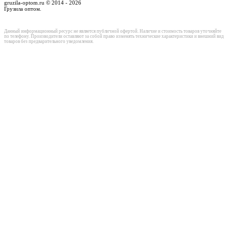
gruzila-optom.ru © 2014 - 2026
Грузила оптом.
Данный информационный ресурс не является публичной офертой. Наличие и стоимость товаров уточняйте
по телефону. Производители оставляют за собой право изменять технические характеристики и внешний вид
товаров без предварительного уведомления.