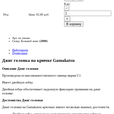
К-во:
30гр
Цена:
82,80
руб
B корзину
Арт. не указан
Склад: Большой запас
(2000)
Информация
Примечание
Джиг головка на крючке Gamakatsu
Описание Джиг головки
Произведена из высококачественного свинца марки С1.
Имеет двойную юбку.
Двойная юбка обеспечивает надежную фиксацию приманки на джиг
головке.
Достоинства Джиг головки
Джиг головки на Gamakatsu крючках имеют несколько важных достоинств.
Двойная юбка, которая не дает приманке сползти при забросе.