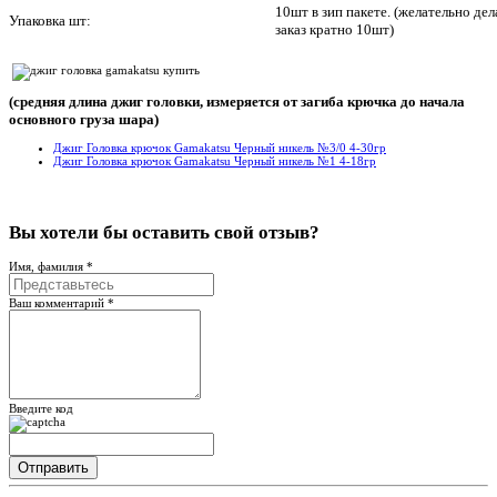
10шт в зип пакете. (желательно дел
Упаковка шт:
заказ кратно 10шт)
(средняя длина джиг головки, измеряется от загиба крючка до начала
основного груза шара)
Джиг Головка крючок Gamakatsu Черный никель №3/0 4-30гр
Джиг Головка крючок Gamakatsu Черный никель №1 4-18гр
Вы хотели бы
оставить свой отзыв?
Имя, фамилия *
Ваш комментарий *
Введите код