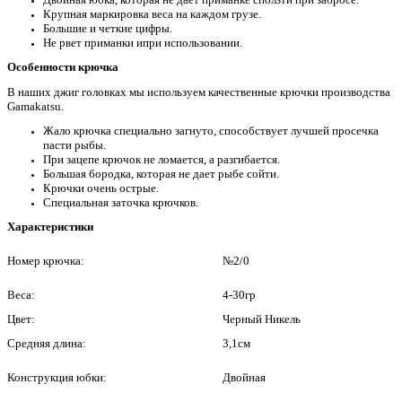
Крупная маркировка веса на каждом грузе.
Большие и четкие цифры.
Не рвет приманки ипри использовании.
Особенности крючка
В наших джиг головках мы используем качественные крючки производства
Gamakatsu.
Жало крючка специально загнуто, способствует лучшей просечка
пасти рыбы.
При зацепе крючок не ломается, а разгибается.
Большая бородка, которая не дает рыбе сойти.
Крючки очень острые.
Специальная заточка крючков.
Характеристики
Номер крючка:
№2/0
Веса:
4-30гр
Цвет:
Черный Никель
Средняя длина:
3,1см
Конструкция юбки:
Двойная