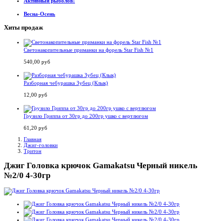
Активный рыболов!
Весна-Осень
Хиты продаж
Светонакопительные приманки на форель Star Fish №1
540,00 руб
Разборная чебурашка Зубец (Клык)
12,00 руб
Грузило Гриппа от 30гр до 200гр ушко с вертлюгом
61,20 руб
Главная
Джиг-головки
Тритон
Джиг Головка крючок Gamakatsu Черный никель
№2/0 4-30гр