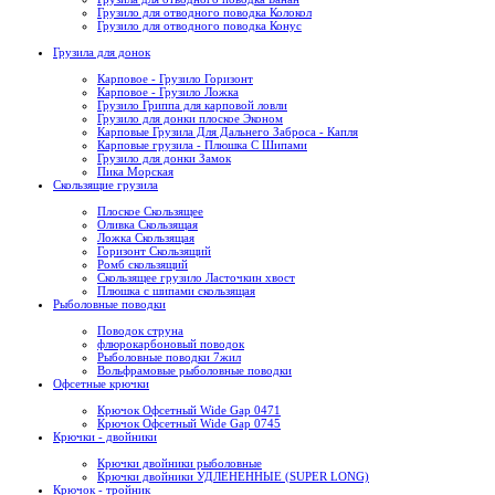
Грузило для отводного поводка Колокол
Грузило для отводного поводка Конус
Грузила для донок
Карповое - Грузило Горизонт
Карповое - Грузило Ложка
Грузило Гриппа для карповой ловли
Грузило для донки плоское Эконом
Карповые Грузила Для Дальнего Заброса - Капля
Карповые грузила - Плюшка С Шипами
Грузило для донки Замок
Пика Морская
Скользящие грузила
Плоское Скользящее
Оливка Скользящая
Ложка Скользящая
Горизонт Скользящий
Ромб скользящий
Скользящее грузило Ласточкин хвост
Плюшка с шипами скользящая
Рыболовные поводки
Поводок струна
флюрокарбоновый поводок
Рыболовные поводки 7жил
Вольфрамовые рыболовные поводки
Офсетные крючки
Крючок Офсетный Wide Gap 0471
Крючок Офсетный Wide Gap 0745
Крючки - двойники
Крючки двойники рыболовные
Крючки двойники УДЛЕНЕННЫЕ (SUPER LONG)
Крючок - тройник