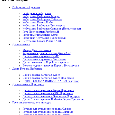
Каталог товаров
Разборные чебурашки
Разборная - чебурашка
Чебурашки Разборные Микро
Чебурашки Разборные Таблетка
Чебурашки Голова Рыбы
Чебурашка Разборная Эксцентрик
Чебурашка Разборная Сапожок (Незацепляйка)
Груз Проходимец Разборный
Разборные чебурашки Кегля
Разборная чебурашка Зубец (Клык)
Чебурашки Голова Рыбы ЛЮКС
Джиг-головки
Микро Джиг - головка
Форелевые - джиг - головки (без юбки)
Джиг головки крючек - VMC
Джиг головки крючок - Gamakatsu
Джиг - головки на Корейском крючке
Волжские джиги крючок Корея 120 градусов
Джиг Головка Barbarian
Джиг Головка Barbarian Корея
Джиг Головка Barbarian Корея Про серия
ДЖИГ ГОЛОВКА BARBARIAN 120 градусов
Джиг-головки Про серия
Джиг-головки крючок - Корея Про серия
Джиг-головки крючек - VMC Про серия
Джиг-головки крючок - Gamakatsu Про серия
Джиг-Головки крючок Barbarian Корея Про серия
Грузила для отводного поводка
Грузила для отводного поводка Оливка
Грузила для отводного поводка Цилиндр
Грузила для отводного поводка Банан