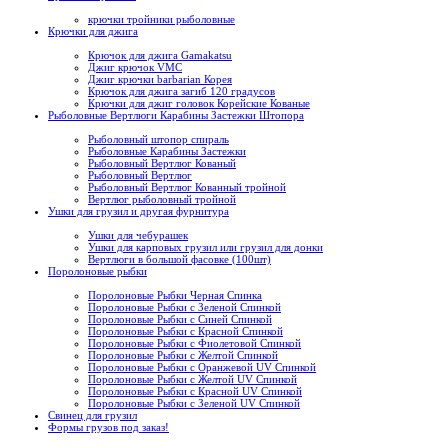
крючки тройники рыболовные
Крючки для джига
Крючок для джига Gamakatsu
Джиг крючок VMC
Джиг крючки barbarian Корея
Крючок для джига загиб 120 градусов
Крючки для джиг головок Корейские Кованые
Рыболовные Вертлюги Карабины Застежки Штопора
Рыболовный штопор спираль
Рыболовные Карабины Застежки
Рыболовный Вертлюг Кованый
Рыболовный Вертлюг
Рыболовный Вертлюг Кованный тройной
Вертлюг рыболовный тройной
Ушки для грузил и другая фурнитура
Ушки для чебурашек
Ушки для карповых грузил или грузил для донки
Вертлюги в большой фасовке (100шт)
Поролоновые рыбки
Поролоновые Рыбки Черная Спинка
Поролоновые Рыбки с Зеленой Спинкой
Поролоновые Рыбки с Синей Спинкой
Поролоновые Рыбки с Красной Спинкой
Поролоновые Рыбки с Фиолетовой Спинкой
Поролоновые Рыбки с Желтой Спинкой
Поролоновые Рыбки с Оранжевой UV Спинкой
Поролоновые Рыбки с Желтой UV Спинкой
Поролоновые Рыбки с Красной UV Спинкой
Поролоновые Рыбки с Зеленой UV Спинкой
Свинец для грузил
Формы грузов под заказ!