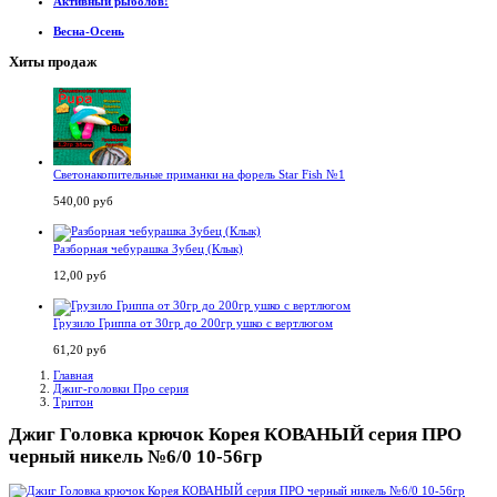
Активный рыболов!
Весна-Осень
Хиты продаж
Светонакопительные приманки на форель Star Fish №1
540,00 руб
Разборная чебурашка Зубец (Клык)
12,00 руб
Грузило Гриппа от 30гр до 200гр ушко с вертлюгом
61,20 руб
Главная
Джиг-головки Про серия
Тритон
Джиг Головка крючок Корея КОВАНЫЙ серия ПРО
черный никель №6/0 10-56гр