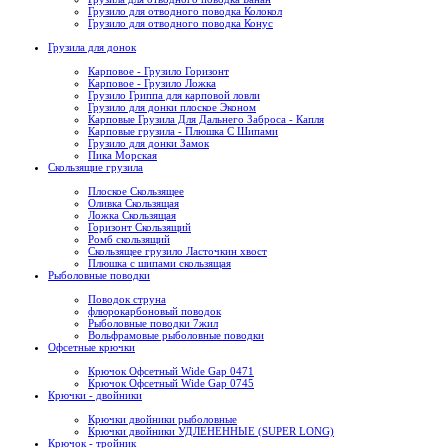
Грузило для отводного поводка Колокол
Грузило для отводного поводка Конус
Грузила для донок
Карповое - Грузило Горизонт
Карповое - Грузило Ложка
Грузило Гриппа для карповой ловли
Грузило для донки плоское Эконом
Карповые Грузила Для Дальнего Заброса - Капля
Карповые грузила - Плюшка С Шипами
Грузило для донки Замок
Пика Морская
Скользящие грузила
Плоское Скользящее
Оливка Скользящая
Ложка Скользящая
Горизонт Скользящий
Ромб скользящий
Скользящее грузило Ласточкин хвост
Плюшка с шипами скользящая
Рыболовные поводки
Поводок струна
флюрокарбоновый поводок
Рыболовные поводки 7жил
Вольфрамовые рыболовные поводки
Офсетные крючки
Крючок Офсетный Wide Gap 0471
Крючок Офсетный Wide Gap 0745
Крючки - двойники
Крючки двойники рыболовные
Крючки двойники УДЛЕНЕННЫЕ (SUPER LONG)
Крючок - тройник