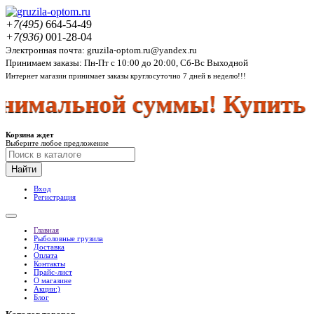
+7(495)
664-54-49
+7(936)
001-28-04
Электронная почта: gruzila-optom.ru@yandex.ru
Принимаем заказы: Пн-Пт с 10:00 до 20:00, Сб-Вс Выходной
Интернет магазин принимает заказы круглосуточно 7 дней в неделю!!!
мальной суммы! Купить ры
Корзина ждет
Выберите любое предложение
Найти
Вход
Регистрация
Главная
Рыболовные грузила
Доставка
Оплата
Контакты
Прайс-лист
О магазине
Акции:)
Блог