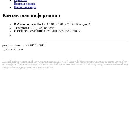
Возврат товара
Наши партнеры
Контактная
информация
Рабочие часы:
Пн-Пт:10:00-20:00, Сб-Вс: Выходной
Телефоны:
+7 (495) 6645449
ОГРН 313774608800120
ИНН 772871763929
gruzila-optom.ru © 2014 - 2026
Грузила оптом.
Данный информационный ресурс не является публичной офертой. Наличие и стоимость товаров уточняйте
по телефону. Производители оставляют за собой право изменять технические характеристики и внешний вид
товаров без предварительного уведомления.