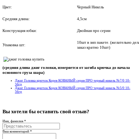
Цвет:
Черный Никель
Средняя длина:
4,5см
Двойная про серии
Конструкция юбки:
10шт в зип пакете. (желательно дел
Упаковка шт:
заказ кратно 10шт)
(средняя длина джиг головки, измеряется от загиба крючка до начала
основного груза шара)
Джиг Головка крючок Корея КОВАНЫЙ серия ПРО черный никель №7/0 10-
56гр
Джиг Головка крючок Корея КОВАНЫЙ серия ПРО черный никель №5/0 10-
56гр
Вы хотели бы
оставить свой отзыв?
Имя, фамилия *
Ваш комментарий *