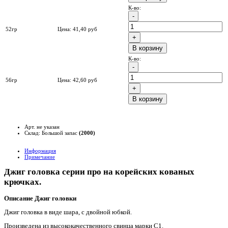
К-во:
52гр
Цена:
41,40
руб
B корзину
К-во:
56гр
Цена:
42,60
руб
B корзину
Арт. не указан
Склад: Большой запас
(2000)
Информация
Примечание
Джиг головка серии про на корейских кованых
крючках.
Описание Джиг головки
Джиг головка в виде шара, с двойной юбкой.
Произведена из высококачественного свинца марки С1.