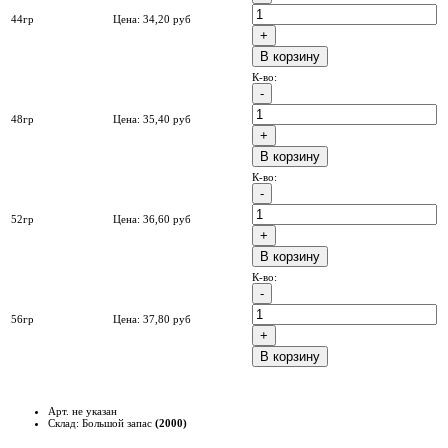
44гр
Цена:
34,20
руб
B корзину
К-во:
48гр
Цена:
35,40
руб
B корзину
К-во:
52гр
Цена:
36,60
руб
B корзину
К-во:
56гр
Цена:
37,80
руб
B корзину
Арт. не указан
Склад: Большой запас
(2000)