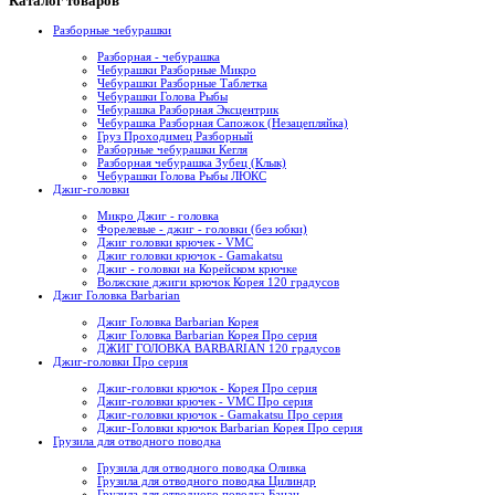
Каталог товаров
Разборные чебурашки
Разборная - чебурашка
Чебурашки Разборные Микро
Чебурашки Разборные Таблетка
Чебурашки Голова Рыбы
Чебурашка Разборная Эксцентрик
Чебурашка Разборная Сапожок (Незацепляйка)
Груз Проходимец Разборный
Разборные чебурашки Кегля
Разборная чебурашка Зубец (Клык)
Чебурашки Голова Рыбы ЛЮКС
Джиг-головки
Микро Джиг - головка
Форелевые - джиг - головки (без юбки)
Джиг головки крючек - VMC
Джиг головки крючок - Gamakatsu
Джиг - головки на Корейском крючке
Волжские джиги крючок Корея 120 градусов
Джиг Головка Barbarian
Джиг Головка Barbarian Корея
Джиг Головка Barbarian Корея Про серия
ДЖИГ ГОЛОВКА BARBARIAN 120 градусов
Джиг-головки Про серия
Джиг-головки крючок - Корея Про серия
Джиг-головки крючек - VMC Про серия
Джиг-головки крючок - Gamakatsu Про серия
Джиг-Головки крючок Barbarian Корея Про серия
Грузила для отводного поводка
Грузила для отводного поводка Оливка
Грузила для отводного поводка Цилиндр
Грузила для отводного поводка Банан