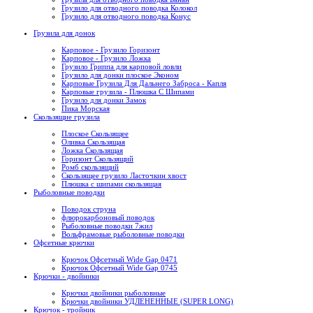
Грузило для отводного поводка Колокол
Грузило для отводного поводка Конус
Грузила для донок
Карповое - Грузило Горизонт
Карповое - Грузило Ложка
Грузило Гриппа для карповой ловли
Грузило для донки плоское Эконом
Карповые Грузила Для Дальнего Заброса - Капля
Карповые грузила - Плюшка С Шипами
Грузило для донки Замок
Пика Морская
Скользящие грузила
Плоское Скользящее
Оливка Скользящая
Ложка Скользящая
Горизонт Скользящий
Ромб скользящий
Скользящее грузило Ласточкин хвост
Плюшка с шипами скользящая
Рыболовные поводки
Поводок струна
флюрокарбоновый поводок
Рыболовные поводки 7жил
Вольфрамовые рыболовные поводки
Офсетные крючки
Крючок Офсетный Wide Gap 0471
Крючок Офсетный Wide Gap 0745
Крючки - двойники
Крючки двойники рыболовные
Крючки двойники УДЛЕНЕННЫЕ (SUPER LONG)
Крючок - тройник