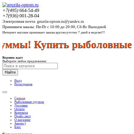
+7(495)
664-54-49
+7(936)
001-28-04
Электронная почта: gruzila-optom.ru@yandex.ru
Принимаем заказы: Пн-Пт с 10:00 до 20:00, Сб-Вс Выходной
Интернет магазин принимает заказы круглосуточно 7 дней в неделю!!!
мы! Купить рыболовные гр
Корзина ждет
Выберите любое предложение
Найти
Вход
Регистрация
Главная
Рыболовные грузила
Доставка
Оплата
Контакты
Прайс-лист
О магазине
Акции:)
Блог