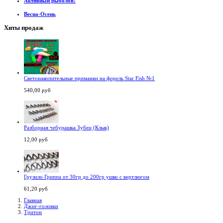
Активный рыболов!
Весна-Осень
Хиты продаж
Светонакопительные приманки на форель Star Fish №1
540,00 руб
Разборная чебурашка Зубец (Клык)
12,00 руб
Грузило Гриппа от 30гр до 200гр ушко с вертлюгом
61,20 руб
Главная
Джиг-головки
Тритон