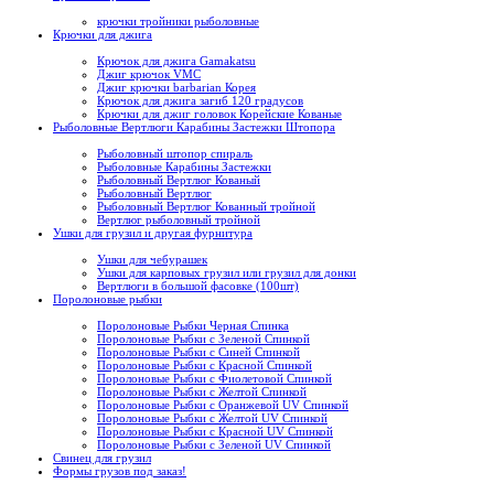
крючки тройники рыболовные
Крючки для джига
Крючок для джига Gamakatsu
Джиг крючок VMC
Джиг крючки barbarian Корея
Крючок для джига загиб 120 градусов
Крючки для джиг головок Корейские Кованые
Рыболовные Вертлюги Карабины Застежки Штопора
Рыболовный штопор спираль
Рыболовные Карабины Застежки
Рыболовный Вертлюг Кованый
Рыболовный Вертлюг
Рыболовный Вертлюг Кованный тройной
Вертлюг рыболовный тройной
Ушки для грузил и другая фурнитура
Ушки для чебурашек
Ушки для карповых грузил или грузил для донки
Вертлюги в большой фасовке (100шт)
Поролоновые рыбки
Поролоновые Рыбки Черная Спинка
Поролоновые Рыбки с Зеленой Спинкой
Поролоновые Рыбки с Синей Спинкой
Поролоновые Рыбки с Красной Спинкой
Поролоновые Рыбки с Фиолетовой Спинкой
Поролоновые Рыбки с Желтой Спинкой
Поролоновые Рыбки с Оранжевой UV Спинкой
Поролоновые Рыбки с Желтой UV Спинкой
Поролоновые Рыбки с Красной UV Спинкой
Поролоновые Рыбки с Зеленой UV Спинкой
Свинец для грузил
Формы грузов под заказ!