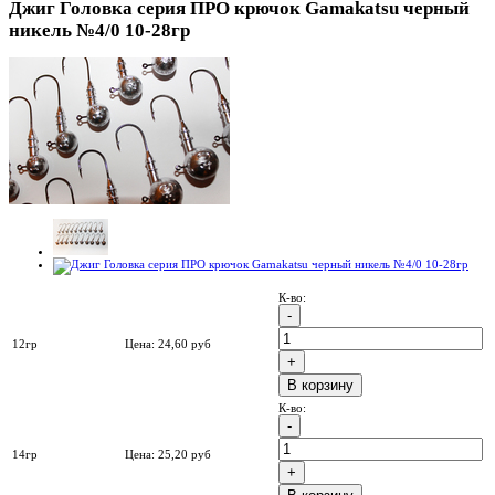
Джиг Головка серия ПРО крючок Gamakatsu черный
никель №4/0 10-28гр
К-во:
12гр
Цена:
24,60
руб
B корзину
К-во:
14гр
Цена:
25,20
руб