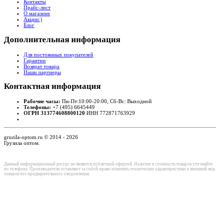
Контакты
Прайс-лист
О магазине
Акции:)
Блог
Дополнительная
информация
Для постоянных покупателей
Гарантии
Возврат товара
Наши партнеры
Контактная
информация
Рабочие часы:
Пн-Пт:10:00-20:00, Сб-Вс: Выходной
Телефоны:
+7 (495) 6645449
ОГРН 313774608800120
ИНН 772871763929
gruzila-optom.ru © 2014 - 2026
Грузила оптом.
Данный информационный ресурс не является публичной офертой. Наличие и стоимость товаров уточняйте
по телефону. Производители оставляют за собой право изменять технические характеристики и внешний вид
товаров без предварительного уведомления.