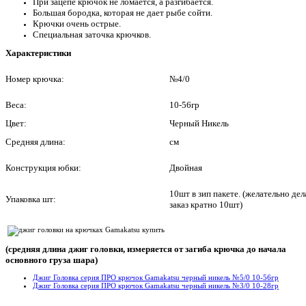
При зацепе крючок не ломается, а разгибается.
Большая бородка, которая не дает рыбе сойти.
Крючки очень острые.
Специальная заточка крючков.
Характеристики
Номер крючка:
№4/0
Веса:
10-56гр
Цвет:
Черный Никель
Средняя длина:
см
Конструкция юбки:
Двойная
10шт в зип пакете. (желательно дел
Упаковка шт:
заказ кратно 10шт)
(средняя длина джиг головки, измеряется от загиба крючка до начала
основного груза шара)
Джиг Головка серия ПРО крючок Gamakatsu черный никель №5/0 10-56гр
Джиг Головка серия ПРО крючок Gamakatsu черный никель №3/0 10-28гр