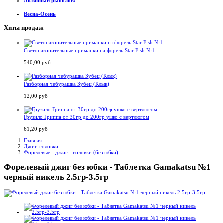
Активный рыболов!
Весна-Осень
Хиты продаж
Светонакопительные приманки на форель Star Fish №1
540,00 руб
Разборная чебурашка Зубец (Клык)
12,00 руб
Грузило Гриппа от 30гр до 200гр ушко с вертлюгом
61,20 руб
Главная
Джиг-головки
Форелевые - джиг - головки (без юбки)
Форелевый джиг без юбки - Таблетка Gamakatsu №1
черный никель 2.5гр-3.5гр