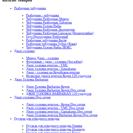
Каталог товаров
Разборные чебурашки
Разборная - чебурашка
Чебурашки Разборные Микро
Чебурашки Разборные Таблетка
Чебурашки Голова Рыбы
Чебурашка Разборная Эксцентрик
Чебурашка Разборная Сапожок (Незацепляйка)
Груз Проходимец Разборный
Разборные чебурашки Кегля
Разборная чебурашка Зубец (Клык)
Чебурашки Голова Рыбы ЛЮКС
Джиг-головки
Микро Джиг - головка
Форелевые - джиг - головки (без юбки)
Джиг головки крючек - VMC
Джиг головки крючок - Gamakatsu
Джиг - головки на Корейском крючке
Волжские джиги крючок Корея 120 градусов
Джиг Головка Barbarian
Джиг Головка Barbarian Корея
Джиг Головка Barbarian Корея Про серия
ДЖИГ ГОЛОВКА BARBARIAN 120 градусов
Джиг-головки Про серия
Джиг-головки крючок - Корея Про серия
Джиг-головки крючек - VMC Про серия
Джиг-головки крючок - Gamakatsu Про серия
Джиг-Головки крючок Barbarian Корея Про серия
Грузила для отводного поводка
Грузила для отводного поводка Оливка
Грузила для отводного поводка Цилиндр
Грузила для отводного поводка Банан