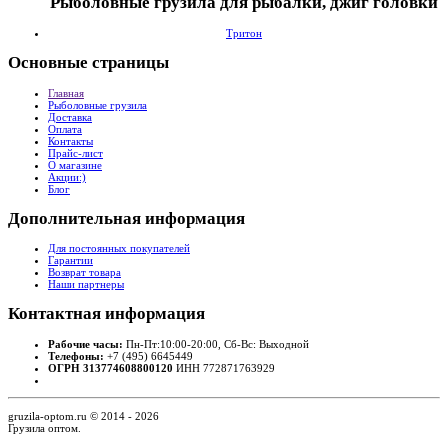
Рыболовные грузила для рыбалки, джиг головки
Тритон
Основные
страницы
Главная
Рыболовные грузила
Доставка
Оплата
Контакты
Прайс-лист
О магазине
Акции:)
Блог
Дополнительная
информация
Для постоянных покупателей
Гарантии
Возврат товара
Наши партнеры
Контактная
информация
Рабочие часы:
Пн-Пт:10:00-20:00, Сб-Вс: Выходной
Телефоны:
+7 (495) 6645449
ОГРН 313774608800120
ИНН 772871763929
gruzila-optom.ru © 2014 - 2026
Грузила оптом.