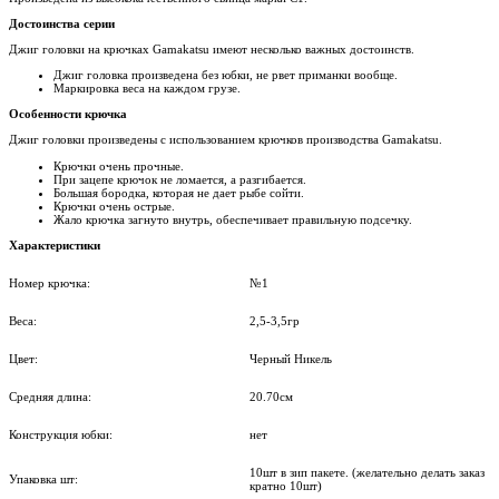
Достоинства серии
Джиг головки на крючках Gamakatsu имеют несколько важных достоинств.
Джиг головка произведена без юбки, не рвет приманки вообще.
Маркировка веса на каждом грузе.
Особенности крючка
Джиг головки произведены с использованием крючков производства Gamakatsu.
Крючки очень прочные.
При зацепе крючок не ломается, а разгибается.
Большая бородка, которая не дает рыбе сойти.
Крючки очень острые.
Жало крючка загнуто внутрь, обеспечивает правильную подсечку.
Характеристики
Номер крючка:
№1
Веса:
2,5-3,5гр
Цвет:
Черный Никель
Средняя длина:
20.70см
нет
Конструкция юбки:
10шт в зип пакете. (желательно делать заказ
Упаковка шт:
кратно 10шт)