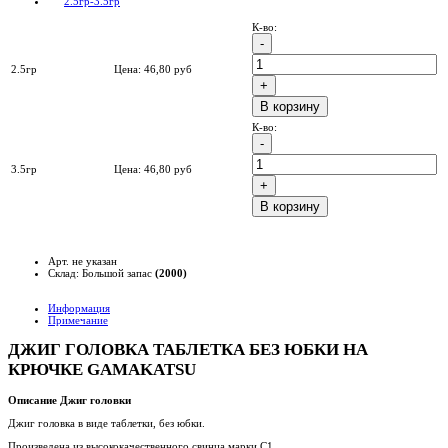
К-во:
2.5гр
Цена:
46,80
руб
B корзину
К-во:
3.5гр
Цена:
46,80
руб
B корзину
Арт. не указан
Склад: Большой запас
(2000)
Информация
Примечание
ДЖИГ ГОЛОВКА ТАБЛЕТКА БЕЗ ЮБКИ НА
КРЮЧКЕ GAMAKATSU
Описание Джиг головки
Джиг головка в виде таблетки, без юбки.
Произведена из высококачественного свинца марки С1.