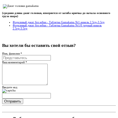
(средняя длина джиг головки, измеряется от загиба крючка до начала основного
груза шара)
Форелевый джиг без юбки - Таблетка Gamakatsu №1 никель 2.5гр-3.5гр
Форелевый джиг без юбки - Таблетка Gamakatsu №1/0 черный никель
2.5гр-3.5гр
Вы хотели бы
оставить свой отзыв?
Имя, фамилия *
Ваш комментарий *
Введите код