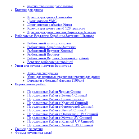
крючки тройники рыболовные
Крючки для джига
Крючок для джига Gamakatsu
Джиг крючок VMC
Джиг крючки barbarian Корея
Крючок для джига загиб 120 градусов
Крючки для джиг головок Корейские Кованые
Рыболовные Вертлюги Карабины Застежки Штопора
Рыболовный штопор спираль
Рыболовные Карабины Застежки
Рыболовный Вертлюг Кованый
Рыболовный Вертлюг
Рыболовный Вертлюг Кованный тройной
Вертлюг рыболовный тройной
Ушки для грузил и другая фурнитура
Ушки для чебурашек
Ушки для карповых грузил или грузил для донки
Вертлюги в большой фасовке (100шт)
Поролоновые рыбки
Поролоновые Рыбки Черная Спинка
Поролоновые Рыбки с Зеленой Спинкой
Поролоновые Рыбки с Синей Спинкой
Поролоновые Рыбки с Красной Спинкой
Поролоновые Рыбки с Фиолетовой Спинкой
Поролоновые Рыбки с Желтой Спинкой
Поролоновые Рыбки с Оранжевой UV Спинкой
Поролоновые Рыбки с Желтой UV Спинкой
Поролоновые Рыбки с Красной UV Спинкой
Поролоновые Рыбки с Зеленой UV Спинкой
Свинец для грузил
Формы грузов под заказ!