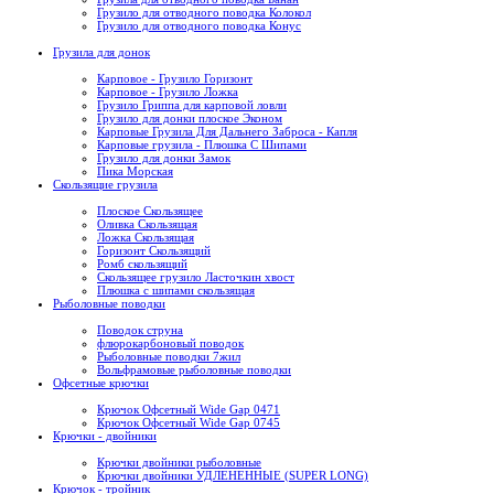
Грузило для отводного поводка Колокол
Грузило для отводного поводка Конус
Грузила для донок
Карповое - Грузило Горизонт
Карповое - Грузило Ложка
Грузило Гриппа для карповой ловли
Грузило для донки плоское Эконом
Карповые Грузила Для Дальнего Заброса - Капля
Карповые грузила - Плюшка С Шипами
Грузило для донки Замок
Пика Морская
Скользящие грузила
Плоское Скользящее
Оливка Скользящая
Ложка Скользящая
Горизонт Скользящий
Ромб скользящий
Скользящее грузило Ласточкин хвост
Плюшка с шипами скользящая
Рыболовные поводки
Поводок струна
флюрокарбоновый поводок
Рыболовные поводки 7жил
Вольфрамовые рыболовные поводки
Офсетные крючки
Крючок Офсетный Wide Gap 0471
Крючок Офсетный Wide Gap 0745
Крючки - двойники
Крючки двойники рыболовные
Крючки двойники УДЛЕНЕННЫЕ (SUPER LONG)
Крючок - тройник