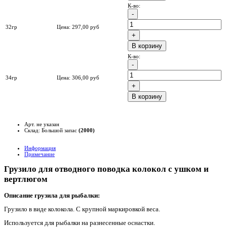
К-во:
32гр
Цена:
297,00
руб
B корзину
К-во:
34гр
Цена:
306,00
руб
B корзину
Арт. не указан
Склад: Большой запас
(2000)
Информация
Примечание
Грузило для отводного поводка колокол с ушком и
вертлюгом
Описание грузила для рыбалки:
Грузило в виде колокола. С крупной маркировкой веса.
Используется для рыбалки на разнесенные оснастки.