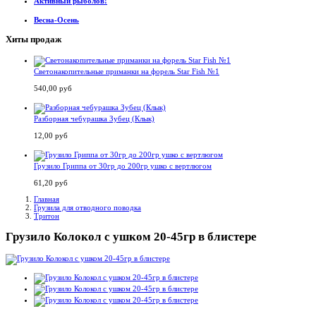
Активный рыболов!
Весна-Осень
Хиты продаж
Светонакопительные приманки на форель Star Fish №1
540,00 руб
Разборная чебурашка Зубец (Клык)
12,00 руб
Грузило Гриппа от 30гр до 200гр ушко с вертлюгом
61,20 руб
Главная
Грузила для отводного поводка
Тритон
Грузило Колокол с ушком 20-45гр в блистере