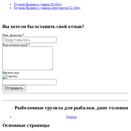
Грузило Колокол с ушком 20-45гр
Грузило Колокол с ушком и вертлюгом 12-34гр
Вы хотели бы
оставить свой отзыв?
Имя, фамилия *
Ваш комментарий *
Введите код
Рыболовные грузила для рыбалки, джиг головки
Тритон
Основные
страницы