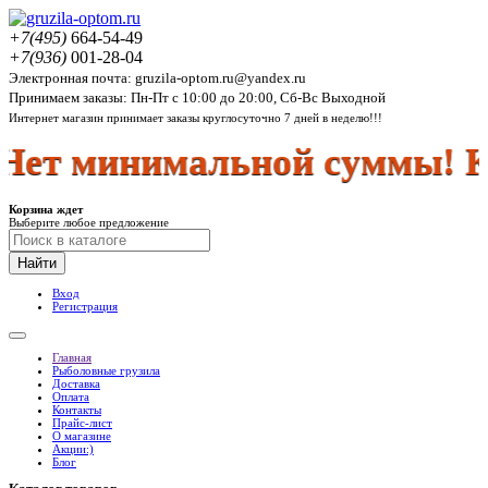
+7(495)
664-54-49
+7(936)
001-28-04
Электронная почта: gruzila-optom.ru@yandex.ru
Принимаем заказы: Пн-Пт с 10:00 до 20:00, Сб-Вс Выходной
Интернет магазин принимает заказы круглосуточно 7 дней в неделю!!!
ет минимальной суммы! Куп
Корзина ждет
Выберите любое предложение
Найти
Вход
Регистрация
Главная
Рыболовные грузила
Доставка
Оплата
Контакты
Прайс-лист
О магазине
Акции:)
Блог