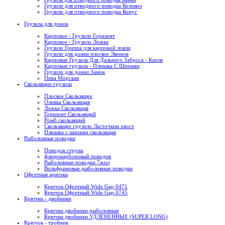
Грузило для отводного поводка Колокол
Грузило для отводного поводка Конус
Грузила для донок
Карповое - Грузило Горизонт
Карповое - Грузило Ложка
Грузило Гриппа для карповой ловли
Грузило для донки плоское Эконом
Карповые Грузила Для Дальнего Заброса - Капля
Карповые грузила - Плюшка С Шипами
Грузило для донки Замок
Пика Морская
Скользящие грузила
Плоское Скользящее
Оливка Скользящая
Ложка Скользящая
Горизонт Скользящий
Ромб скользящий
Скользящее грузило Ласточкин хвост
Плюшка с шипами скользящая
Рыболовные поводки
Поводок струна
флюрокарбоновый поводок
Рыболовные поводки 7жил
Вольфрамовые рыболовные поводки
Офсетные крючки
Крючок Офсетный Wide Gap 0471
Крючок Офсетный Wide Gap 0745
Крючки - двойники
Крючки двойники рыболовные
Крючки двойники УДЛЕНЕННЫЕ (SUPER LONG)
Крючок - тройник