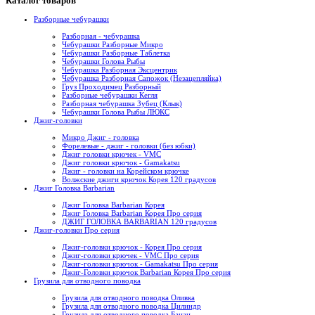
Каталог товаров
Разборные чебурашки
Разборная - чебурашка
Чебурашки Разборные Микро
Чебурашки Разборные Таблетка
Чебурашки Голова Рыбы
Чебурашка Разборная Эксцентрик
Чебурашка Разборная Сапожок (Незацепляйка)
Груз Проходимец Разборный
Разборные чебурашки Кегля
Разборная чебурашка Зубец (Клык)
Чебурашки Голова Рыбы ЛЮКС
Джиг-головки
Микро Джиг - головка
Форелевые - джиг - головки (без юбки)
Джиг головки крючек - VMC
Джиг головки крючок - Gamakatsu
Джиг - головки на Корейском крючке
Волжские джиги крючок Корея 120 градусов
Джиг Головка Barbarian
Джиг Головка Barbarian Корея
Джиг Головка Barbarian Корея Про серия
ДЖИГ ГОЛОВКА BARBARIAN 120 градусов
Джиг-головки Про серия
Джиг-головки крючок - Корея Про серия
Джиг-головки крючек - VMC Про серия
Джиг-головки крючок - Gamakatsu Про серия
Джиг-Головки крючок Barbarian Корея Про серия
Грузила для отводного поводка
Грузила для отводного поводка Оливка
Грузила для отводного поводка Цилиндр
Грузила для отводного поводка Банан