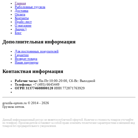
Главная
Рыболовные грузила
Доставка
Оплата
Контакты
Прайс-лист
О магазине
Акции:)
Блог
Дополнительная
информация
Для постоянных покупателей
Гарантии
Возврат товара
Наши партнеры
Контактная
информация
Рабочие часы:
Пн-Пт:10:00-20:00, Сб-Вс: Выходной
Телефоны:
+7 (495) 6645449
ОГРН 313774608800120
ИНН 772871763929
gruzila-optom.ru © 2014 - 2026
Грузила оптом.
Данный информационный ресурс не является публичной офертой. Наличие и стоимость товаров уточняйте
по телефону. Производители оставляют за собой право изменять технические характеристики и внешний вид
товаров без предварительного уведомления.