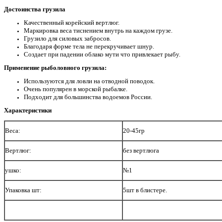
Достоинства грузила
Качественный корейский вертлюг.
Маркировка веса тиснением внутрь на каждом грузе.
Грузило для силовых забросов.
Благодаря форме тела не перекручивает шнур.
Создает при падении облако мути что привлекает рыбу.
Применение
рыболовного грузила:
Используются для ловли на отводной поводок.
Очень популярен в морской рыбалке.
Подходит для большинства водоемов России.
Характеристики
Веса:
20-45гр
Вертлюг:
без вертлюга
№1
ушко:
Упаковка шт:
5шт в блистере.