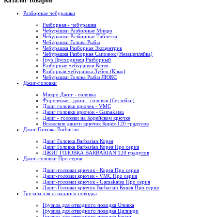
Каталог товаров
Разборные чебурашки
Разборная - чебурашка
Чебурашки Разборные Микро
Чебурашки Разборные Таблетка
Чебурашки Голова Рыбы
Чебурашка Разборная Эксцентрик
Чебурашка Разборная Сапожок (Незацепляйка)
Груз Проходимец Разборный
Разборные чебурашки Кегля
Разборная чебурашка Зубец (Клык)
Чебурашки Голова Рыбы ЛЮКС
Джиг-головки
Микро Джиг - головка
Форелевые - джиг - головки (без юбки)
Джиг головки крючек - VMC
Джиг головки крючок - Gamakatsu
Джиг - головки на Корейском крючке
Волжские джиги крючок Корея 120 градусов
Джиг Головка Barbarian
Джиг Головка Barbarian Корея
Джиг Головка Barbarian Корея Про серия
ДЖИГ ГОЛОВКА BARBARIAN 120 градусов
Джиг-головки Про серия
Джиг-головки крючок - Корея Про серия
Джиг-головки крючек - VMC Про серия
Джиг-головки крючок - Gamakatsu Про серия
Джиг-Головки крючок Barbarian Корея Про серия
Грузила для отводного поводка
Грузила для отводного поводка Оливка
Грузила для отводного поводка Цилиндр
Грузила для отводного поводка Банан