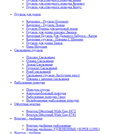
Грузило для отводного поводка Колокол
Грузило для отводного поводка Конус
Грузила для донок
Карповое - Грузило Горизонт
Карповое - Грузило Ложка
Грузило Гриппа для карповой ловли
Грузило для донки плоское Эконом
Карповые Грузила Для Дальнего Заброса - Капля
Карповые грузила - Плюшка С Шипами
Грузило для донки Замок
Пика Морская
Скользящие грузила
Плоское Скользящее
Оливка Скользящая
Ложка Скользящая
Горизонт Скользящий
Ромб скользящий
Скользящее грузило Ласточкин хвост
Плюшка с шипами скользящая
Рыболовные поводки
Поводок струна
флюрокарбоновый поводок
Рыболовные поводки 7жил
Вольфрамовые рыболовные поводки
Офсетные крючки
Крючок Офсетный Wide Gap 0471
Крючок Офсетный Wide Gap 0745
Крючки - двойники
Крючки двойники рыболовные
Крючки двойники УДЛЕНЕННЫЕ (SUPER LONG)
Крючок - тройник