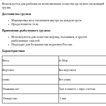
Используется для рыбалки на всевозможные оснастки где нужен скользящий
грузик.
Достоинства грузила
Маркировка веса тиснением внутрь на каждом грузе.
Продолговатое тело.
Применение
рыболовного грузила:
Используются для оснастки жерлиц, поплавков, и других
рыболовных снастей.
Подходит для большинства водоемов России.
Характеристики
Веса:
4-30гр
Вертлюг:
Без вертлюга
Без ушка
ушко:
Упаковка шт:
5шт в пакете с евро слотом.
Отверстие:
1 мм.