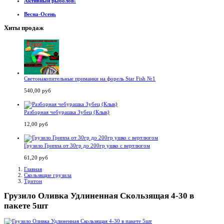
Активный рыболов!
Весна-Осень
Хиты продаж
Светонакопительные приманки на форель Star Fish №1
540,00 руб
Разборная чебурашка Зубец (Клык)
12,00 руб
Грузило Гриппа от 30гр до 200гр ушко с вертлюгом
61,20 руб
Главная
Скользящие грузила
Тритон
Грузило Оливка Удлиненная Скользящая 4-30 в
пакете 5шт