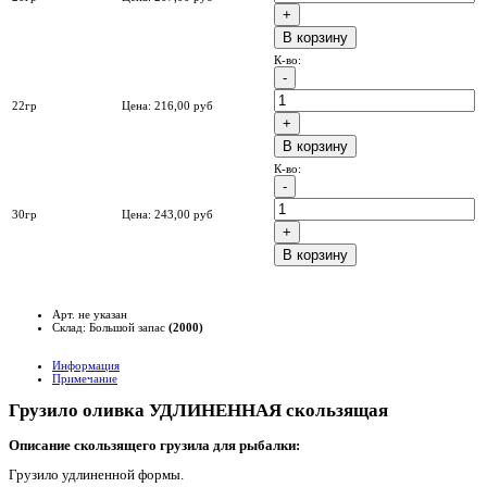
B корзину
К-во:
22гр
Цена:
216,00
руб
B корзину
К-во:
30гр
Цена:
243,00
руб
B корзину
Арт. не указан
Склад: Большой запас
(2000)
Информация
Примечание
Грузило оливка УДЛИНЕННАЯ скользящая
Описание скользящего грузила для рыбалки:
Грузило удлиненной формы.