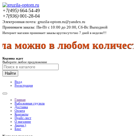
+7(495)
664-54-49
+7(936)
001-28-04
Электронная почта: gruzila-optom.ru@yandex.ru
Принимаем заказы: Пн-Пт с 10:00 до 20:00, Сб-Вс Выходной
Интернет магазин принимает заказы круглосуточно 7 дней в неделю!!!
 можно в любом количеств
Корзина ждет
Выберите любое предложение
Найти
Вход
Регистрация
Главная
Рыболовные грузила
Доставка
Оплата
Контакты
Прайс-лист
О магазине
Акции:)
Блог