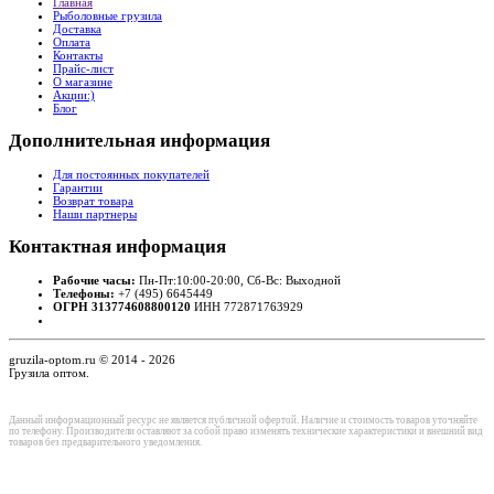
Главная
Рыболовные грузила
Доставка
Оплата
Контакты
Прайс-лист
О магазине
Акции:)
Блог
Дополнительная
информация
Для постоянных покупателей
Гарантии
Возврат товара
Наши партнеры
Контактная
информация
Рабочие часы:
Пн-Пт:10:00-20:00, Сб-Вс: Выходной
Телефоны:
+7 (495) 6645449
ОГРН 313774608800120
ИНН 772871763929
gruzila-optom.ru © 2014 - 2026
Грузила оптом.
Данный информационный ресурс не является публичной офертой. Наличие и стоимость товаров уточняйте
по телефону. Производители оставляют за собой право изменять технические характеристики и внешний вид
товаров без предварительного уведомления.