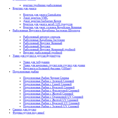
крючки тройники рыболовные
Крючки для джига
Крючок для джига Gamakatsu
Джиг крючок VMC
Джиг крючки barbarian Корея
Крючок для джига загиб 120 градусов
Крючки для джиг головок Корейские Кованые
Рыболовные Вертлюги Карабины Застежки Штопора
Рыболовный штопор спираль
Рыболовные Карабины Застежки
Рыболовный Вертлюг Кованый
Рыболовный Вертлюг
Рыболовный Вертлюг Кованный тройной
Вертлюг рыболовный тройной
Ушки для грузил и другая фурнитура
Ушки для чебурашек
Ушки для карповых грузил или грузил для донки
Вертлюги в большой фасовке (100шт)
Поролоновые рыбки
Поролоновые Рыбки Черная Спинка
Поролоновые Рыбки с Зеленой Спинкой
Поролоновые Рыбки с Синей Спинкой
Поролоновые Рыбки с Красной Спинкой
Поролоновые Рыбки с Фиолетовой Спинкой
Поролоновые Рыбки с Желтой Спинкой
Поролоновые Рыбки с Оранжевой UV Спинкой
Поролоновые Рыбки с Желтой UV Спинкой
Поролоновые Рыбки с Красной UV Спинкой
Поролоновые Рыбки с Зеленой UV Спинкой
Свинец для грузил
Формы грузов под заказ!