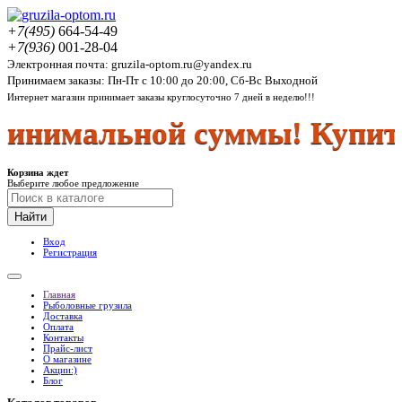
+7(495)
664-54-49
+7(936)
001-28-04
Электронная почта: gruzila-optom.ru@yandex.ru
Принимаем заказы: Пн-Пт с 10:00 до 20:00, Сб-Вс Выходной
Интернет магазин принимает заказы круглосуточно 7 дней в неделю!!!
нимальной суммы! Купить 
Корзина ждет
Выберите любое предложение
Найти
Вход
Регистрация
Главная
Рыболовные грузила
Доставка
Оплата
Контакты
Прайс-лист
О магазине
Акции:)
Блог