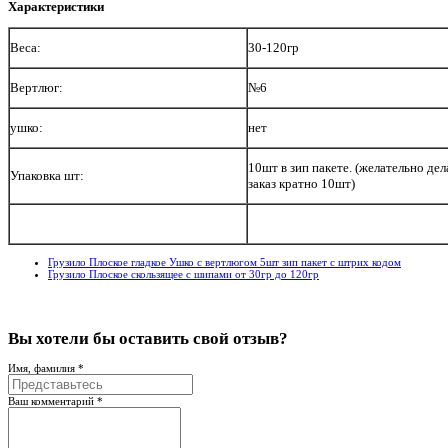
Характеристики
Веса:
30-120гр
Вертлюг:
№6
нет
ушко:
10шт в зип пакете. (желательно дел
Упаковка шт:
заказ кратно 10шт)
Грузило Плоское гладкое Ушко с вертлюгом 5шт зип пакет с штрих кодом
Грузило Плоское скользящее с шипами от 30гр до 120гр
Вы хотели бы
оставить свой отзыв?
Имя, фамилия *
Ваш комментарий *