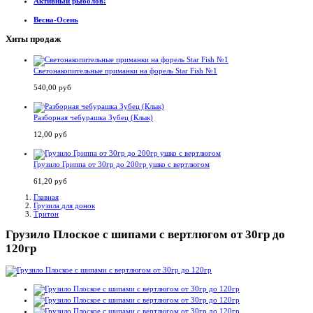
Активный рыболов!
Весна-Осень
Хиты продаж
Светонакопительные приманки на форель Star Fish №1
540,00 руб
Разборная чебурашка Зубец (Клык)
12,00 руб
Грузило Гриппа от 30гр до 200гр ушко с вертлюгом
61,20 руб
Главная
Грузила для донок
Тритон
Грузило Плоское с шипами с вертлюгом от 30гр до
120гр