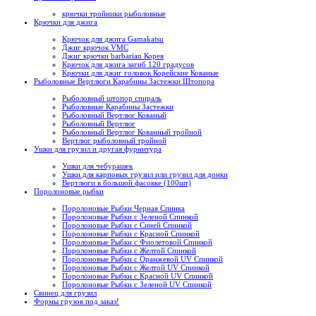
крючки тройники рыболовные
Крючки для джига
Крючок для джига Gamakatsu
Джиг крючок VMC
Джиг крючки barbarian Корея
Крючок для джига загиб 120 градусов
Крючки для джиг головок Корейские Кованые
Рыболовные Вертлюги Карабины Застежки Штопора
Рыболовный штопор спираль
Рыболовные Карабины Застежки
Рыболовный Вертлюг Кованый
Рыболовный Вертлюг
Рыболовный Вертлюг Кованный тройной
Вертлюг рыболовный тройной
Ушки для грузил и другая фурнитура
Ушки для чебурашек
Ушки для карповых грузил или грузил для донки
Вертлюги в большой фасовке (100шт)
Поролоновые рыбки
Поролоновые Рыбки Черная Спинка
Поролоновые Рыбки с Зеленой Спинкой
Поролоновые Рыбки с Синей Спинкой
Поролоновые Рыбки с Красной Спинкой
Поролоновые Рыбки с Фиолетовой Спинкой
Поролоновые Рыбки с Желтой Спинкой
Поролоновые Рыбки с Оранжевой UV Спинкой
Поролоновые Рыбки с Желтой UV Спинкой
Поролоновые Рыбки с Красной UV Спинкой
Поролоновые Рыбки с Зеленой UV Спинкой
Свинец для грузил
Формы грузов под заказ!