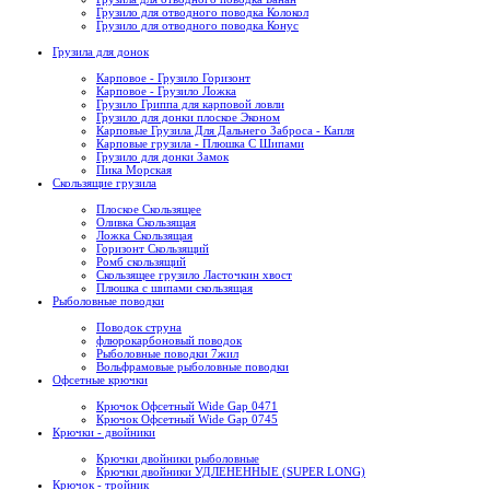
Грузило для отводного поводка Колокол
Грузило для отводного поводка Конус
Грузила для донок
Карповое - Грузило Горизонт
Карповое - Грузило Ложка
Грузило Гриппа для карповой ловли
Грузило для донки плоское Эконом
Карповые Грузила Для Дальнего Заброса - Капля
Карповые грузила - Плюшка С Шипами
Грузило для донки Замок
Пика Морская
Скользящие грузила
Плоское Скользящее
Оливка Скользящая
Ложка Скользящая
Горизонт Скользящий
Ромб скользящий
Скользящее грузило Ласточкин хвост
Плюшка с шипами скользящая
Рыболовные поводки
Поводок струна
флюрокарбоновый поводок
Рыболовные поводки 7жил
Вольфрамовые рыболовные поводки
Офсетные крючки
Крючок Офсетный Wide Gap 0471
Крючок Офсетный Wide Gap 0745
Крючки - двойники
Крючки двойники рыболовные
Крючки двойники УДЛЕНЕННЫЕ (SUPER LONG)
Крючок - тройник