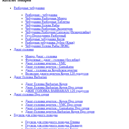
Каталог товаров
Разборные чебурашки
Разборная - чебурашка
Чебурашки Разборные Микро
Чебурашки Разборные Таблетка
Чебурашки Голова Рыбы
Чебурашка Разборная Эксцентрик
Чебурашка Разборная Сапожок (Незацепляйка)
Груз Проходимец Разборный
Разборные чебурашки Кегля
Разборная чебурашка Зубец (Клык)
Чебурашки Голова Рыбы ЛЮКС
Джиг-головки
Микро Джиг - головка
Форелевые - джиг - головки (без юбки)
Джиг головки крючек - VMC
Джиг головки крючок - Gamakatsu
Джиг - головки на Корейском крючке
Волжские джиги крючок Корея 120 градусов
Джиг Головка Barbarian
Джиг Головка Barbarian Корея
Джиг Головка Barbarian Корея Про серия
ДЖИГ ГОЛОВКА BARBARIAN 120 градусов
Джиг-головки Про серия
Джиг-головки крючок - Корея Про серия
Джиг-головки крючек - VMC Про серия
Джиг-головки крючок - Gamakatsu Про серия
Джиг-Головки крючок Barbarian Корея Про серия
Грузила для отводного поводка
Грузила для отводного поводка Оливка
Грузила для отводного поводка Цилиндр
Грузила для отводного поводка Банан