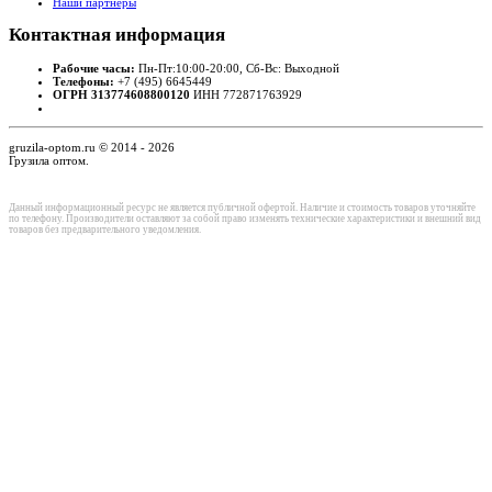
Наши партнеры
Контактная
информация
Рабочие часы:
Пн-Пт:10:00-20:00, Сб-Вс: Выходной
Телефоны:
+7 (495) 6645449
ОГРН 313774608800120
ИНН 772871763929
gruzila-optom.ru © 2014 - 2026
Грузила оптом.
Данный информационный ресурс не является публичной офертой. Наличие и стоимость товаров уточняйте
по телефону. Производители оставляют за собой право изменять технические характеристики и внешний вид
товаров без предварительного уведомления.