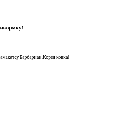
рикормку!
акатсу,Барбариан,Корея ковка!