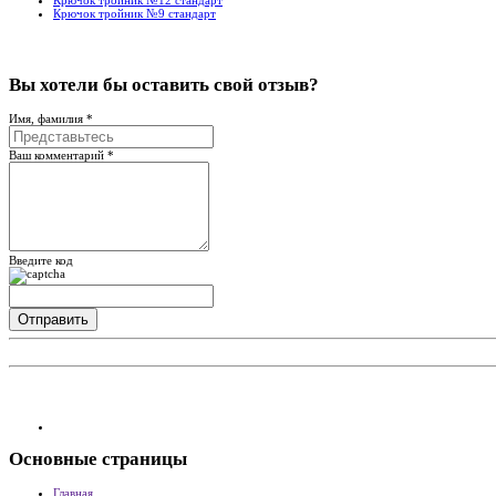
Крючок тройник №12 стандарт
Крючок тройник №9 стандарт
Вы хотели бы
оставить свой отзыв?
Имя, фамилия *
Ваш комментарий *
Введите код
Основные
страницы
Главная