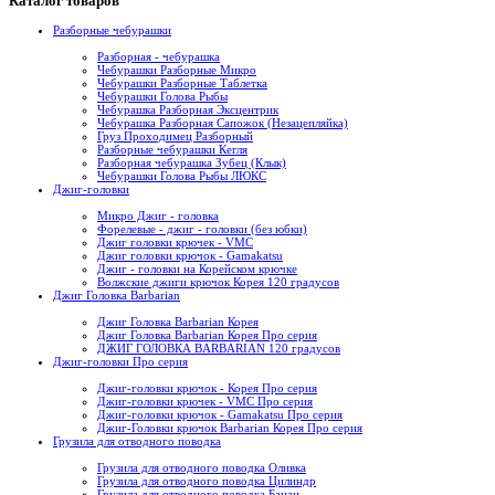
Каталог товаров
Разборные чебурашки
Разборная - чебурашка
Чебурашки Разборные Микро
Чебурашки Разборные Таблетка
Чебурашки Голова Рыбы
Чебурашка Разборная Эксцентрик
Чебурашка Разборная Сапожок (Незацепляйка)
Груз Проходимец Разборный
Разборные чебурашки Кегля
Разборная чебурашка Зубец (Клык)
Чебурашки Голова Рыбы ЛЮКС
Джиг-головки
Микро Джиг - головка
Форелевые - джиг - головки (без юбки)
Джиг головки крючек - VMC
Джиг головки крючок - Gamakatsu
Джиг - головки на Корейском крючке
Волжские джиги крючок Корея 120 градусов
Джиг Головка Barbarian
Джиг Головка Barbarian Корея
Джиг Головка Barbarian Корея Про серия
ДЖИГ ГОЛОВКА BARBARIAN 120 градусов
Джиг-головки Про серия
Джиг-головки крючок - Корея Про серия
Джиг-головки крючек - VMC Про серия
Джиг-головки крючок - Gamakatsu Про серия
Джиг-Головки крючок Barbarian Корея Про серия
Грузила для отводного поводка
Грузила для отводного поводка Оливка
Грузила для отводного поводка Цилиндр
Грузила для отводного поводка Банан