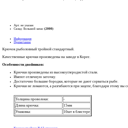
Арт. не указан
Склад: Большой запас
(2000)
Информация
Примечание
Крючок рыболовный тройной стандартный.
Качественные крючки произведены на заводе в Корее.
Особенности двойников:
Крючки произведены из высокоуглеродистой стали.
Имеют отличную заточку.
Достаточно большие бородки, которые не дают сорваться рыбе.
Крючки не ломаются, а разгибаются при зацепе, благодаря этому вы 
Толщина проволоки:
-
Длина крючка:
15мм
Упаковка:
10шт в блистере