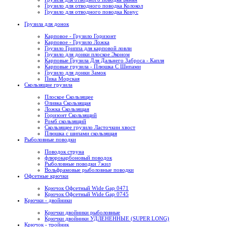
Грузило для отводного поводка Колокол
Грузило для отводного поводка Конус
Грузила для донок
Карповое - Грузило Горизонт
Карповое - Грузило Ложка
Грузило Гриппа для карповой ловли
Грузило для донки плоское Эконом
Карповые Грузила Для Дальнего Заброса - Капля
Карповые грузила - Плюшка С Шипами
Грузило для донки Замок
Пика Морская
Скользящие грузила
Плоское Скользящее
Оливка Скользящая
Ложка Скользящая
Горизонт Скользящий
Ромб скользящий
Скользящее грузило Ласточкин хвост
Плюшка с шипами скользящая
Рыболовные поводки
Поводок струна
флюрокарбоновый поводок
Рыболовные поводки 7жил
Вольфрамовые рыболовные поводки
Офсетные крючки
Крючок Офсетный Wide Gap 0471
Крючок Офсетный Wide Gap 0745
Крючки - двойники
Крючки двойники рыболовные
Крючки двойники УДЛЕНЕННЫЕ (SUPER LONG)
Крючок - тройник