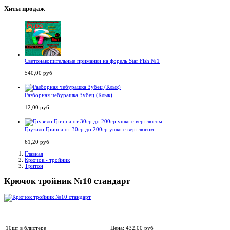
Хиты продаж
Светонакопительные приманки на форель Star Fish №1
540,00 руб
Разборная чебурашка Зубец (Клык)
12,00 руб
Грузило Гриппа от 30гр до 200гр ушко с вертлюгом
61,20 руб
Главная
Крючок - тройник
Тритон
Крючок тройник №10 стандарт
10шт в блистере
Цена:
432,00
руб