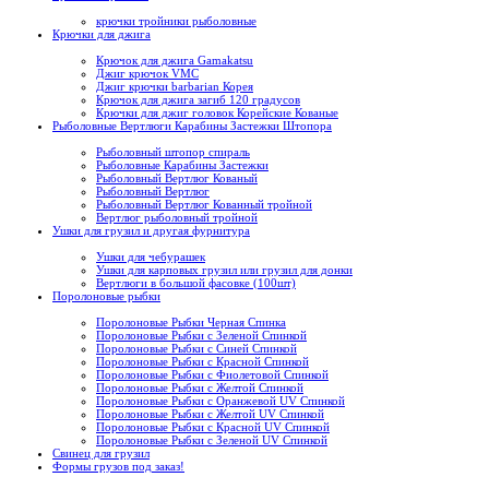
крючки тройники рыболовные
Крючки для джига
Крючок для джига Gamakatsu
Джиг крючок VMC
Джиг крючки barbarian Корея
Крючок для джига загиб 120 градусов
Крючки для джиг головок Корейские Кованые
Рыболовные Вертлюги Карабины Застежки Штопора
Рыболовный штопор спираль
Рыболовные Карабины Застежки
Рыболовный Вертлюг Кованый
Рыболовный Вертлюг
Рыболовный Вертлюг Кованный тройной
Вертлюг рыболовный тройной
Ушки для грузил и другая фурнитура
Ушки для чебурашек
Ушки для карповых грузил или грузил для донки
Вертлюги в большой фасовке (100шт)
Поролоновые рыбки
Поролоновые Рыбки Черная Спинка
Поролоновые Рыбки с Зеленой Спинкой
Поролоновые Рыбки с Синей Спинкой
Поролоновые Рыбки с Красной Спинкой
Поролоновые Рыбки с Фиолетовой Спинкой
Поролоновые Рыбки с Желтой Спинкой
Поролоновые Рыбки с Оранжевой UV Спинкой
Поролоновые Рыбки с Желтой UV Спинкой
Поролоновые Рыбки с Красной UV Спинкой
Поролоновые Рыбки с Зеленой UV Спинкой
Свинец для грузил
Формы грузов под заказ!