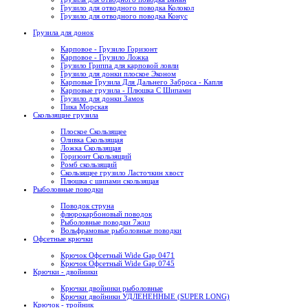
Грузило для отводного поводка Колокол
Грузило для отводного поводка Конус
Грузила для донок
Карповое - Грузило Горизонт
Карповое - Грузило Ложка
Грузило Гриппа для карповой ловли
Грузило для донки плоское Эконом
Карповые Грузила Для Дальнего Заброса - Капля
Карповые грузила - Плюшка С Шипами
Грузило для донки Замок
Пика Морская
Скользящие грузила
Плоское Скользящее
Оливка Скользящая
Ложка Скользящая
Горизонт Скользящий
Ромб скользящий
Скользящее грузило Ласточкин хвост
Плюшка с шипами скользящая
Рыболовные поводки
Поводок струна
флюрокарбоновый поводок
Рыболовные поводки 7жил
Вольфрамовые рыболовные поводки
Офсетные крючки
Крючок Офсетный Wide Gap 0471
Крючок Офсетный Wide Gap 0745
Крючки - двойники
Крючки двойники рыболовные
Крючки двойники УДЛЕНЕННЫЕ (SUPER LONG)
Крючок - тройник