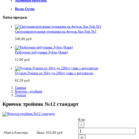
Активный рыболов!
Весна-Осень
Хиты продаж
Светонакопительные приманки на форель Star Fish №1
540,00 руб
Разборная чебурашка Зубец (Клык)
12,00 руб
Грузило Гриппа от 30гр до 200гр ушко с вертлюгом
61,20 руб
Главная
Крючок - тройник
Тритон
Крючок тройник №12 стандарт
К-во:
10шт в блистере
Цена:
432,00
руб