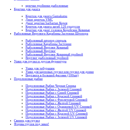
крючки тройники рыболовные
Крючки для джига
Крючок для джига Gamakatsu
Джиг крючок VMC
Джиг крючки barbarian Корея
Крючок для джига загиб 120 градусов
Крючки для джиг головок Корейские Кованые
Рыболовные Вертлюги Карабины Застежки Штопора
Рыболовный штопор спираль
Рыболовные Карабины Застежки
Рыболовный Вертлюг Кованый
Рыболовный Вертлюг
Рыболовный Вертлюг Кованный тройной
Вертлюг рыболовный тройной
Ушки для грузил и другая фурнитура
Ушки для чебурашек
Ушки для карповых грузил или грузил для донки
Вертлюги в большой фасовке (100шт)
Поролоновые рыбки
Поролоновые Рыбки Черная Спинка
Поролоновые Рыбки с Зеленой Спинкой
Поролоновые Рыбки с Синей Спинкой
Поролоновые Рыбки с Красной Спинкой
Поролоновые Рыбки с Фиолетовой Спинкой
Поролоновые Рыбки с Желтой Спинкой
Поролоновые Рыбки с Оранжевой UV Спинкой
Поролоновые Рыбки с Желтой UV Спинкой
Поролоновые Рыбки с Красной UV Спинкой
Поролоновые Рыбки с Зеленой UV Спинкой
Свинец для грузил
Формы грузов под заказ!