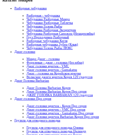
Каталог товаров
Разборные чебурашки
Разборная - чебурашка
Чебурашки Разборные Микро
Чебурашки Разборные Таблетка
Чебурашки Голова Рыбы
Чебурашка Разборная Эксцентрик
Чебурашка Разборная Сапожок (Незацепляйка)
Груз Проходимец Разборный
Разборные чебурашки Кегля
Разборная чебурашка Зубец (Клык)
Чебурашки Голова Рыбы ЛЮКС
Джиг-головки
Микро Джиг - головка
Форелевые - джиг - головки (без юбки)
Джиг головки крючек - VMC
Джиг головки крючок - Gamakatsu
Джиг - головки на Корейском крючке
Волжские джиги крючок Корея 120 градусов
Джиг Головка Barbarian
Джиг Головка Barbarian Корея
Джиг Головка Barbarian Корея Про серия
ДЖИГ ГОЛОВКА BARBARIAN 120 градусов
Джиг-головки Про серия
Джиг-головки крючок - Корея Про серия
Джиг-головки крючек - VMC Про серия
Джиг-головки крючок - Gamakatsu Про серия
Джиг-Головки крючок Barbarian Корея Про серия
Грузила для отводного поводка
Грузила для отводного поводка Оливка
Грузила для отводного поводка Цилиндр
Грузила для отводного поводка Банан