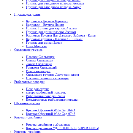
Грузило для отводного поводка Колокол
Грузило для отводного поводка Конус
Грузила для донок
Карповое - Грузило Горизонт
Карповое - Грузило Ложка
Грузило Гриппа для карповой ловли
Грузило для донки плоское Эконом
Карповые Грузила Для Дальнего Заброса - Капля
Карповые грузила - Плюшка С Шипами
Грузило для донки Замок
Пика Морская
Скользящие грузила
Плоское Скользящее
Оливка Скользящая
Ложка Скользящая
Горизонт Скользящий
Ромб скользящий
Скользящее грузило Ласточкин хвост
Плюшка с шипами скользящая
Рыболовные поводки
Поводок струна
флюрокарбоновый поводок
Рыболовные поводки 7жил
Вольфрамовые рыболовные поводки
Офсетные крючки
Крючок Офсетный Wide Gap 0471
Крючок Офсетный Wide Gap 0745
Крючки - двойники
Крючки двойники рыболовные
Крючки двойники УДЛЕНЕННЫЕ (SUPER LONG)
Крючок - тройник