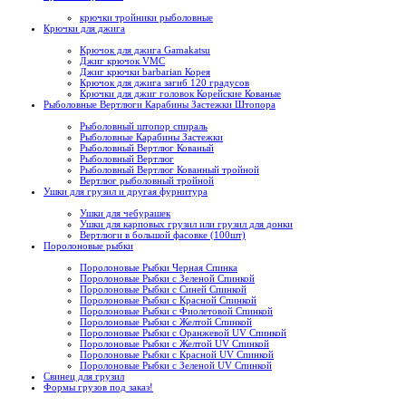
крючки тройники рыболовные
Крючки для джига
Крючок для джига Gamakatsu
Джиг крючок VMC
Джиг крючки barbarian Корея
Крючок для джига загиб 120 градусов
Крючки для джиг головок Корейские Кованые
Рыболовные Вертлюги Карабины Застежки Штопора
Рыболовный штопор спираль
Рыболовные Карабины Застежки
Рыболовный Вертлюг Кованый
Рыболовный Вертлюг
Рыболовный Вертлюг Кованный тройной
Вертлюг рыболовный тройной
Ушки для грузил и другая фурнитура
Ушки для чебурашек
Ушки для карповых грузил или грузил для донки
Вертлюги в большой фасовке (100шт)
Поролоновые рыбки
Поролоновые Рыбки Черная Спинка
Поролоновые Рыбки с Зеленой Спинкой
Поролоновые Рыбки с Синей Спинкой
Поролоновые Рыбки с Красной Спинкой
Поролоновые Рыбки с Фиолетовой Спинкой
Поролоновые Рыбки с Желтой Спинкой
Поролоновые Рыбки с Оранжевой UV Спинкой
Поролоновые Рыбки с Желтой UV Спинкой
Поролоновые Рыбки с Красной UV Спинкой
Поролоновые Рыбки с Зеленой UV Спинкой
Свинец для грузил
Формы грузов под заказ!