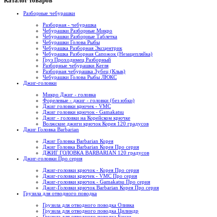
Каталог товаров
Разборные чебурашки
Разборная - чебурашка
Чебурашки Разборные Микро
Чебурашки Разборные Таблетка
Чебурашки Голова Рыбы
Чебурашка Разборная Эксцентрик
Чебурашка Разборная Сапожок (Незацепляйка)
Груз Проходимец Разборный
Разборные чебурашки Кегля
Разборная чебурашка Зубец (Клык)
Чебурашки Голова Рыбы ЛЮКС
Джиг-головки
Микро Джиг - головка
Форелевые - джиг - головки (без юбки)
Джиг головки крючек - VMC
Джиг головки крючок - Gamakatsu
Джиг - головки на Корейском крючке
Волжские джиги крючок Корея 120 градусов
Джиг Головка Barbarian
Джиг Головка Barbarian Корея
Джиг Головка Barbarian Корея Про серия
ДЖИГ ГОЛОВКА BARBARIAN 120 градусов
Джиг-головки Про серия
Джиг-головки крючок - Корея Про серия
Джиг-головки крючек - VMC Про серия
Джиг-головки крючок - Gamakatsu Про серия
Джиг-Головки крючок Barbarian Корея Про серия
Грузила для отводного поводка
Грузила для отводного поводка Оливка
Грузила для отводного поводка Цилиндр
Грузила для отводного поводка Банан