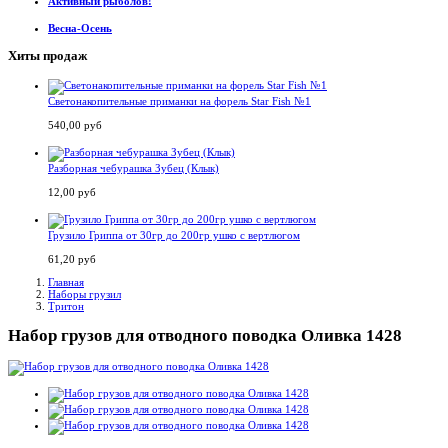
Активный рыболов!
Весна-Осень
Хиты продаж
Светонакопительные приманки на форель Star Fish №1
540,00 руб
Разборная чебурашка Зубец (Клык)
12,00 руб
Грузило Гриппа от 30гр до 200гр ушко с вертлюгом
61,20 руб
Главная
Наборы грузил
Тритон
Набор грузов для отводного поводка Оливка 1428