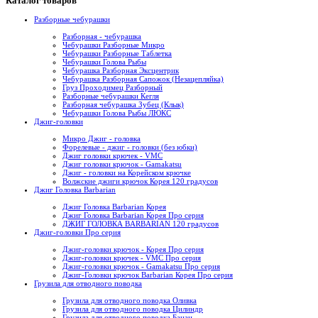
Каталог товаров
Разборные чебурашки
Разборная - чебурашка
Чебурашки Разборные Микро
Чебурашки Разборные Таблетка
Чебурашки Голова Рыбы
Чебурашка Разборная Эксцентрик
Чебурашка Разборная Сапожок (Незацепляйка)
Груз Проходимец Разборный
Разборные чебурашки Кегля
Разборная чебурашка Зубец (Клык)
Чебурашки Голова Рыбы ЛЮКС
Джиг-головки
Микро Джиг - головка
Форелевые - джиг - головки (без юбки)
Джиг головки крючек - VMC
Джиг головки крючок - Gamakatsu
Джиг - головки на Корейском крючке
Волжские джиги крючок Корея 120 градусов
Джиг Головка Barbarian
Джиг Головка Barbarian Корея
Джиг Головка Barbarian Корея Про серия
ДЖИГ ГОЛОВКА BARBARIAN 120 градусов
Джиг-головки Про серия
Джиг-головки крючок - Корея Про серия
Джиг-головки крючек - VMC Про серия
Джиг-головки крючок - Gamakatsu Про серия
Джиг-Головки крючок Barbarian Корея Про серия
Грузила для отводного поводка
Грузила для отводного поводка Оливка
Грузила для отводного поводка Цилиндр
Грузила для отводного поводка Банан