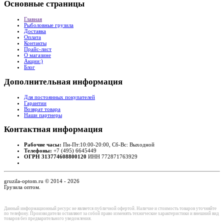
Основные
страницы
Главная
Рыболовные грузила
Доставка
Оплата
Контакты
Прайс-лист
О магазине
Акции:)
Блог
Дополнительная
информация
Для постоянных покупателей
Гарантии
Возврат товара
Наши партнеры
Контактная
информация
Рабочие часы:
Пн-Пт:10:00-20:00, Сб-Вс: Выходной
Телефоны:
+7 (495) 6645449
ОГРН 313774608800120
ИНН 772871763929
gruzila-optom.ru © 2014 - 2026
Грузила оптом.
Данный информационный ресурс не является публичной офертой. Наличие и стоимость товаров уточняйте
по телефону. Производители оставляют за собой право изменять технические характеристики и внешний вид
товаров без предварительного уведомления.