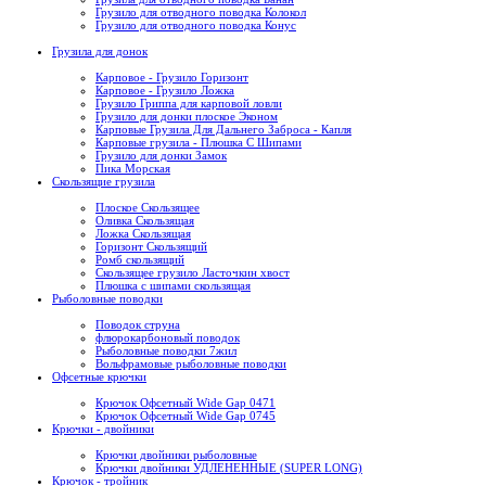
Грузило для отводного поводка Колокол
Грузило для отводного поводка Конус
Грузила для донок
Карповое - Грузило Горизонт
Карповое - Грузило Ложка
Грузило Гриппа для карповой ловли
Грузило для донки плоское Эконом
Карповые Грузила Для Дальнего Заброса - Капля
Карповые грузила - Плюшка С Шипами
Грузило для донки Замок
Пика Морская
Скользящие грузила
Плоское Скользящее
Оливка Скользящая
Ложка Скользящая
Горизонт Скользящий
Ромб скользящий
Скользящее грузило Ласточкин хвост
Плюшка с шипами скользящая
Рыболовные поводки
Поводок струна
флюрокарбоновый поводок
Рыболовные поводки 7жил
Вольфрамовые рыболовные поводки
Офсетные крючки
Крючок Офсетный Wide Gap 0471
Крючок Офсетный Wide Gap 0745
Крючки - двойники
Крючки двойники рыболовные
Крючки двойники УДЛЕНЕННЫЕ (SUPER LONG)
Крючок - тройник