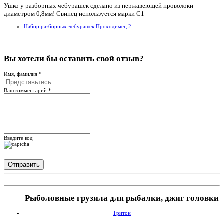
Ушко у разборных чебурашек сделано из нержавеющей проволоки
диаметром 0,8мм! Свинец используется марки С1
Набор разборных чебурашек Проходимец 2
Вы хотели бы
оставить свой отзыв?
Имя, фамилия *
Ваш комментарий *
Введите код
Рыболовные грузила для рыбалки, джиг головки
Тритон