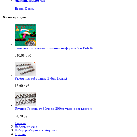
Активный рыболов!
Весна-Осень
Хиты продаж
Светонакопительные приманки на форель Star Fish №1
540,00 руб
Разборная чебурашка Зубец (Клык)
12,00 руб
Грузило Гриппа от 30гр до 200гр ушко с вертлюгом
61,20 руб
Главная
Наборы грузил
Набор разборных чебурашек
Тритон