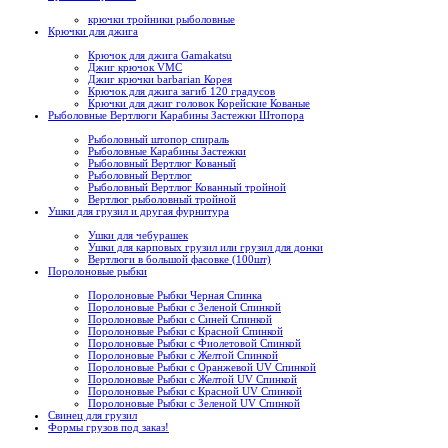
крючки тройники рыболовные
Крючки для джига
Крючок для джига Gamakatsu
Джиг крючок VMC
Джиг крючки barbarian Корея
Крючок для джига загиб 120 градусов
Крючки для джиг головок Корейские Кованые
Рыболовные Вертлюги Карабины Застежки Штопора
Рыболовный штопор спираль
Рыболовные Карабины Застежки
Рыболовный Вертлюг Кованый
Рыболовный Вертлюг
Рыболовный Вертлюг Кованный тройной
Вертлюг рыболовный тройной
Ушки для грузил и другая фурнитура
Ушки для чебурашек
Ушки для карповых грузил или грузил для донки
Вертлюги в большой фасовке (100шт)
Поролоновые рыбки
Поролоновые Рыбки Черная Спинка
Поролоновые Рыбки с Зеленой Спинкой
Поролоновые Рыбки с Синей Спинкой
Поролоновые Рыбки с Красной Спинкой
Поролоновые Рыбки с Фиолетовой Спинкой
Поролоновые Рыбки с Желтой Спинкой
Поролоновые Рыбки с Оранжевой UV Спинкой
Поролоновые Рыбки с Желтой UV Спинкой
Поролоновые Рыбки с Красной UV Спинкой
Поролоновые Рыбки с Зеленой UV Спинкой
Свинец для грузил
Формы грузов под заказ!