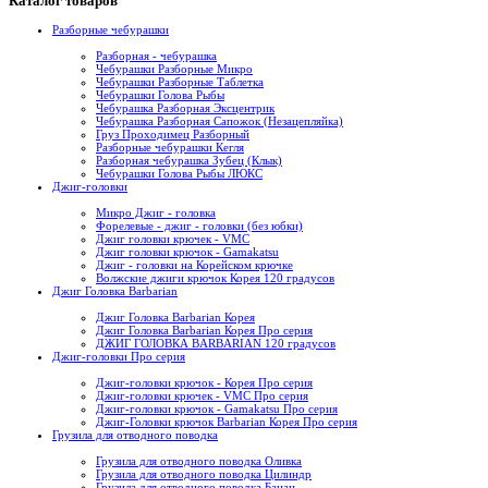
Каталог товаров
Разборные чебурашки
Разборная - чебурашка
Чебурашки Разборные Микро
Чебурашки Разборные Таблетка
Чебурашки Голова Рыбы
Чебурашка Разборная Эксцентрик
Чебурашка Разборная Сапожок (Незацепляйка)
Груз Проходимец Разборный
Разборные чебурашки Кегля
Разборная чебурашка Зубец (Клык)
Чебурашки Голова Рыбы ЛЮКС
Джиг-головки
Микро Джиг - головка
Форелевые - джиг - головки (без юбки)
Джиг головки крючек - VMC
Джиг головки крючок - Gamakatsu
Джиг - головки на Корейском крючке
Волжские джиги крючок Корея 120 градусов
Джиг Головка Barbarian
Джиг Головка Barbarian Корея
Джиг Головка Barbarian Корея Про серия
ДЖИГ ГОЛОВКА BARBARIAN 120 градусов
Джиг-головки Про серия
Джиг-головки крючок - Корея Про серия
Джиг-головки крючек - VMC Про серия
Джиг-головки крючок - Gamakatsu Про серия
Джиг-Головки крючок Barbarian Корея Про серия
Грузила для отводного поводка
Грузила для отводного поводка Оливка
Грузила для отводного поводка Цилиндр
Грузила для отводного поводка Банан