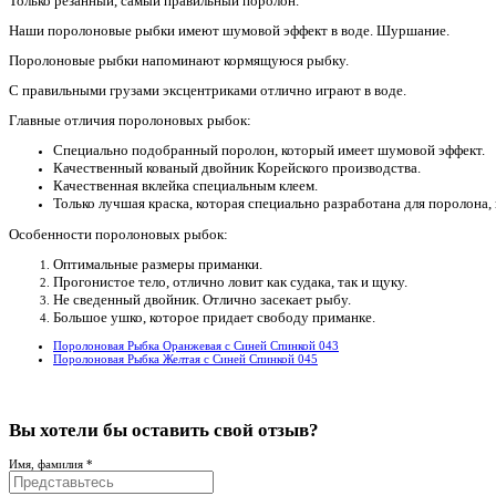
Только резанный, самый правильный поролон.
Наши поролоновые рыбки имеют шумовой эффект в воде. Шуршание.
Поролоновые рыбки напоминают кормящуюся рыбку.
С правильными грузами эксцентриками отлично играют в воде.
Главные отличия поролоновых рыбок:
Специально подобранный поролон, который имеет шумовой эффект.
Качественный кованый двойник Корейского производства.
Качественная вклейка специальным клеем.
Только лучшая краска, которая специально разработана для поролона, 
Особенности поролоновых рыбок:
Оптимальные размеры приманки.
Прогонистое тело, отлично ловит как судака, так и щуку.
Не сведенный двойник. Отлично засекает рыбу.
Большое ушко, которое придает свободу приманке.
Поролоновая Рыбка Оранжевая с Синей Спинкой 043
Поролоновая Рыбка Желтая с Синей Спинкой 045
Вы хотели бы
оставить свой отзыв?
Имя, фамилия *