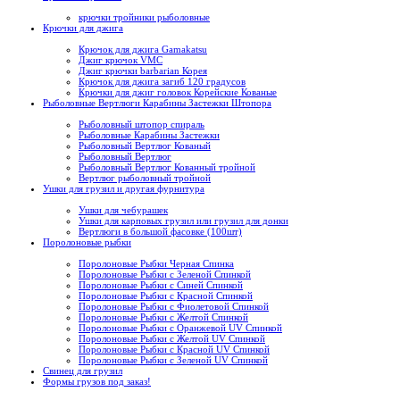
крючки тройники рыболовные
Крючки для джига
Крючок для джига Gamakatsu
Джиг крючок VMC
Джиг крючки barbarian Корея
Крючок для джига загиб 120 градусов
Крючки для джиг головок Корейские Кованые
Рыболовные Вертлюги Карабины Застежки Штопора
Рыболовный штопор спираль
Рыболовные Карабины Застежки
Рыболовный Вертлюг Кованый
Рыболовный Вертлюг
Рыболовный Вертлюг Кованный тройной
Вертлюг рыболовный тройной
Ушки для грузил и другая фурнитура
Ушки для чебурашек
Ушки для карповых грузил или грузил для донки
Вертлюги в большой фасовке (100шт)
Поролоновые рыбки
Поролоновые Рыбки Черная Спинка
Поролоновые Рыбки с Зеленой Спинкой
Поролоновые Рыбки с Синей Спинкой
Поролоновые Рыбки с Красной Спинкой
Поролоновые Рыбки с Фиолетовой Спинкой
Поролоновые Рыбки с Желтой Спинкой
Поролоновые Рыбки с Оранжевой UV Спинкой
Поролоновые Рыбки с Желтой UV Спинкой
Поролоновые Рыбки с Красной UV Спинкой
Поролоновые Рыбки с Зеленой UV Спинкой
Свинец для грузил
Формы грузов под заказ!