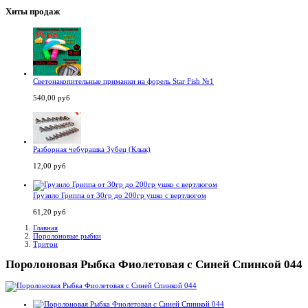
Хиты продаж
Светонакопительные приманки на форель Star Fish №1
540,00 руб
Разборная чебурашка Зубец (Клык)
12,00 руб
Грузило Гриппа от 30гр до 200гр ушко с вертлюгом
61,20 руб
Главная
Поролоновые рыбки
Тритон
Поролоновая Рыбка Фиолетовая с Синей Спинкой 044