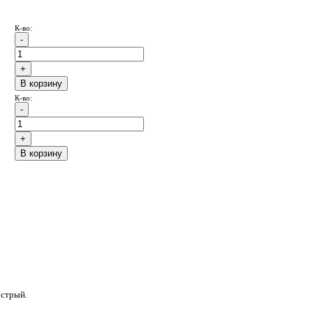
К-во:
B корзину
К-во:
B корзину
острый.