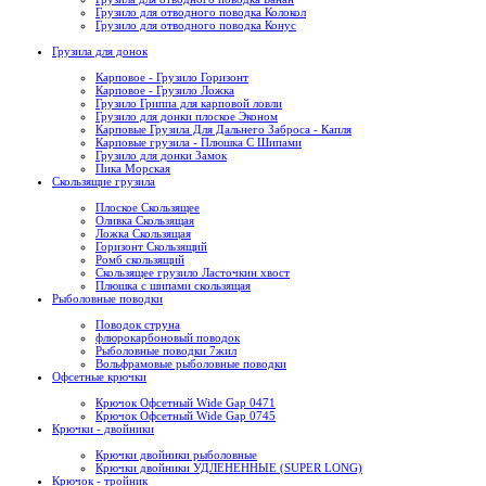
Грузило для отводного поводка Колокол
Грузило для отводного поводка Конус
Грузила для донок
Карповое - Грузило Горизонт
Карповое - Грузило Ложка
Грузило Гриппа для карповой ловли
Грузило для донки плоское Эконом
Карповые Грузила Для Дальнего Заброса - Капля
Карповые грузила - Плюшка С Шипами
Грузило для донки Замок
Пика Морская
Скользящие грузила
Плоское Скользящее
Оливка Скользящая
Ложка Скользящая
Горизонт Скользящий
Ромб скользящий
Скользящее грузило Ласточкин хвост
Плюшка с шипами скользящая
Рыболовные поводки
Поводок струна
флюрокарбоновый поводок
Рыболовные поводки 7жил
Вольфрамовые рыболовные поводки
Офсетные крючки
Крючок Офсетный Wide Gap 0471
Крючок Офсетный Wide Gap 0745
Крючки - двойники
Крючки двойники рыболовные
Крючки двойники УДЛЕНЕННЫЕ (SUPER LONG)
Крючок - тройник