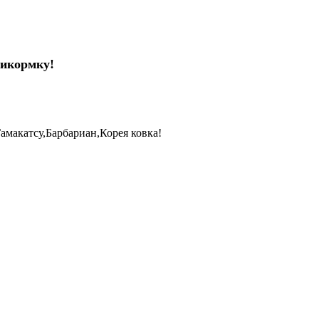
рикормку!
акатсу,Барбариан,Корея ковка!