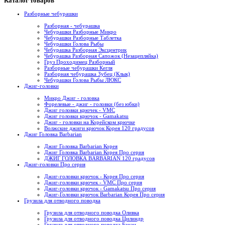
Каталог товаров
Разборные чебурашки
Разборная - чебурашка
Чебурашки Разборные Микро
Чебурашки Разборные Таблетка
Чебурашки Голова Рыбы
Чебурашка Разборная Эксцентрик
Чебурашка Разборная Сапожок (Незацепляйка)
Груз Проходимец Разборный
Разборные чебурашки Кегля
Разборная чебурашка Зубец (Клык)
Чебурашки Голова Рыбы ЛЮКС
Джиг-головки
Микро Джиг - головка
Форелевые - джиг - головки (без юбки)
Джиг головки крючек - VMC
Джиг головки крючок - Gamakatsu
Джиг - головки на Корейском крючке
Волжские джиги крючок Корея 120 градусов
Джиг Головка Barbarian
Джиг Головка Barbarian Корея
Джиг Головка Barbarian Корея Про серия
ДЖИГ ГОЛОВКА BARBARIAN 120 градусов
Джиг-головки Про серия
Джиг-головки крючок - Корея Про серия
Джиг-головки крючек - VMC Про серия
Джиг-головки крючок - Gamakatsu Про серия
Джиг-Головки крючок Barbarian Корея Про серия
Грузила для отводного поводка
Грузила для отводного поводка Оливка
Грузила для отводного поводка Цилиндр
Грузила для отводного поводка Банан