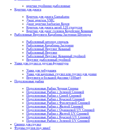
крючки тройники рыболовные
Крючки для джига
Крючок для джига Gamakatsu
Джиг крючок VMC
Джиг крючки barbarian Корея
Крючок для джига загиб 120 градусов
Крючки для джиг головок Корейские Кованые
Рыболовные Вертлюги Карабины Застежки Штопора
Рыболовный штопор спираль
Рыболовные Карабины Застежки
Рыболовный Вертлюг Кованый
Рыболовный Вертлюг
Рыболовный Вертлюг Кованный тройной
Вертлюг рыболовный тройной
Ушки для грузил и другая фурнитура
Ушки для чебурашек
Ушки для карповых грузил или грузил для донки
Вертлюги в большой фасовке (100шт)
Поролоновые рыбки
Поролоновые Рыбки Черная Спинка
Поролоновые Рыбки с Зеленой Спинкой
Поролоновые Рыбки с Синей Спинкой
Поролоновые Рыбки с Красной Спинкой
Поролоновые Рыбки с Фиолетовой Спинкой
Поролоновые Рыбки с Желтой Спинкой
Поролоновые Рыбки с Оранжевой UV Спинкой
Поролоновые Рыбки с Желтой UV Спинкой
Поролоновые Рыбки с Красной UV Спинкой
Поролоновые Рыбки с Зеленой UV Спинкой
Свинец для грузил
Формы грузов под заказ!