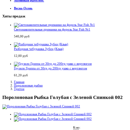
Активный рыболов!
Весна-Осень
Хиты продаж
Светонакопительные приманки на форель Star Fish №1
540,00 руб
Разборная чебурашка Зубец (Клык)
12,00 руб
Грузило Гриппа от 30гр до 200гр ушко с вертлюгом
61,20 руб
Главная
Поролоновые рыбки
Тритон
Поролоновая Рыбка Голубая с Зеленой Спинкой 002
К-во: