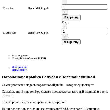
95мм 4шт
Цена:
510,00
руб
B корзину
К-во:
110мм 4шт
Цена:
180,00
руб
B корзину
Арт. не указан
Склад: Большой запас
(2000)
Информация
Примечание
Поролоновая рыбка Голубая с Зеленой спинкой
Самая уловистая модель поролоновой рыбки, которая существует.
Самый лучший крючок Корейского производства, который мощный и очень
острый.
Только резанный, самый правильный поролон.
Наши поролоновые рыбки имеют шумовой эффект в воде. Шуршание.