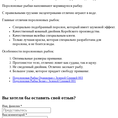
Поролоновые рыбки напоминают кормящуюся рыбку.
С правильными грузами эксцентриками отлично играют в воде.
Главные отличия поролоновых рыбок:
Специально подобранный поролон, который имеет шумовой эффект.
Качественный кованый двойник Корейского производства.
Качественная вклейка специальным клеем.
Только лучшая краска, которая специально разработана для
поролона, и не боится воды.
Особенности поролоновых рыбок:
Оптимальные размеры приманки.
Прогонистое тело, отлично ловит как судака, так и щуку.
Не сведенный двойник. Отлично засекает рыбу.
Большое ушко, которое придает свободу приманке.
Поролоновая Рыбка Оранжевая с Зеленой Спинкой 003
Поролоновая Рыбка Белая с Зеленой Спинкой 001
Вы хотели бы
оставить свой отзыв?
Имя, фамилия *
Ваш комментарий *