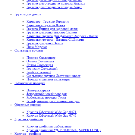
Грузило для отводного поводка Колокол
Грузило для отводного поводка Конус
Грузила для донок
Карповое - Грузило Горизонт
Карповое - Грузило Ложка
Грузило Гриппа для карповой ловли
Грузило для донки плоское Эконом
Карповые Грузила Для Дальнего Заброса - Капля
Карповые грузила - Плюшка С Шипами
Грузило для донки Замок
Пика Морская
Скользящие грузила
Плоское Скользящее
Оливка Скользящая
Ложка Скользящая
Горизонт Скользящий
Ромб скользящий
Скользящее грузило Ласточкин хвост
Плюшка с шипами скользящая
Рыболовные поводки
Поводок струна
флюрокарбоновый поводок
Рыболовные поводки 7жил
Вольфрамовые рыболовные поводки
Офсетные крючки
Крючок Офсетный Wide Gap 0471
Крючок Офсетный Wide Gap 0745
Крючки - двойники
Крючки двойники рыболовные
Крючки двойники УДЛЕНЕННЫЕ (SUPER LONG)
Крючок - тройник