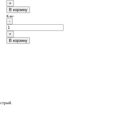
B корзину
К-во:
B корзину
острый.