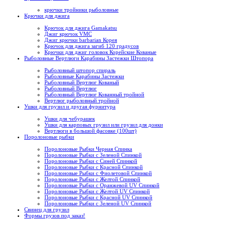
крючки тройники рыболовные
Крючки для джига
Крючок для джига Gamakatsu
Джиг крючок VMC
Джиг крючки barbarian Корея
Крючок для джига загиб 120 градусов
Крючки для джиг головок Корейские Кованые
Рыболовные Вертлюги Карабины Застежки Штопора
Рыболовный штопор спираль
Рыболовные Карабины Застежки
Рыболовный Вертлюг Кованый
Рыболовный Вертлюг
Рыболовный Вертлюг Кованный тройной
Вертлюг рыболовный тройной
Ушки для грузил и другая фурнитура
Ушки для чебурашек
Ушки для карповых грузил или грузил для донки
Вертлюги в большой фасовке (100шт)
Поролоновые рыбки
Поролоновые Рыбки Черная Спинка
Поролоновые Рыбки с Зеленой Спинкой
Поролоновые Рыбки с Синей Спинкой
Поролоновые Рыбки с Красной Спинкой
Поролоновые Рыбки с Фиолетовой Спинкой
Поролоновые Рыбки с Желтой Спинкой
Поролоновые Рыбки с Оранжевой UV Спинкой
Поролоновые Рыбки с Желтой UV Спинкой
Поролоновые Рыбки с Красной UV Спинкой
Поролоновые Рыбки с Зеленой UV Спинкой
Свинец для грузил
Формы грузов под заказ!