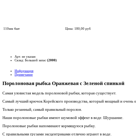
110мм 4шт
Цена:
180,00
руб
Арт. не указан
Склад: Большой запас
(2000)
Информация
Примечание
Поролоновая рыбка Оранжевая с Зеленой спинкой
Самая уловистая модель поролоновой рыбки, которая существует.
Самый лучший крючок Корейского производства, который мощный и очень 
Только резанный, самый правильный поролон.
Наши поролоновые рыбки имеют шумовой эффект в воде. Шуршание.
Поролоновые рыбки напоминают кормящуюся рыбку.
С правильными грузами эксцентриками отлично играют в воде.