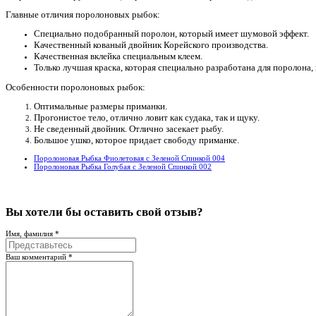
Главные отличия поролоновых рыбок:
Специально подобранный поролон, который имеет шумовой эффект.
Качественный кованый двойник Корейского производства.
Качественная вклейка специальным клеем.
Только лучшая краска, которая специально разработана для поролона, 
Особенности поролоновых рыбок:
Оптимальные размеры приманки.
Прогонистое тело, отлично ловит как судака, так и щуку.
Не сведенный двойник. Отлично засекает рыбу.
Большое ушко, которое придает свободу приманке.
Поролоновая Рыбка Фиолетовая с Зеленой Спинкой 004
Поролоновая Рыбка Голубая с Зеленой Спинкой 002
Вы хотели бы
оставить свой отзыв?
Имя, фамилия *
Ваш комментарий *