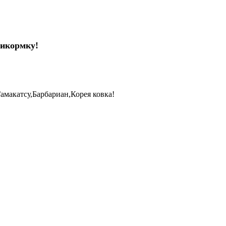
рикормку!
акатсу,Барбариан,Корея ковка!