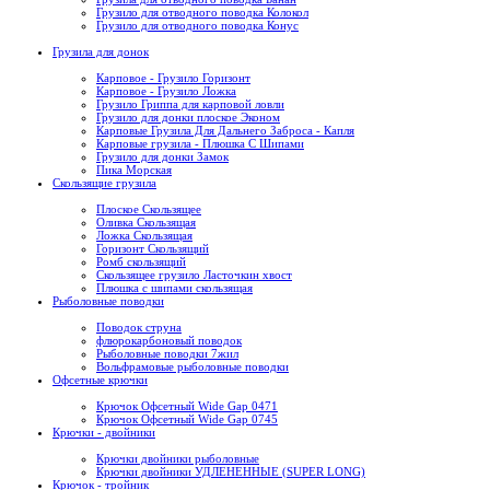
Грузило для отводного поводка Колокол
Грузило для отводного поводка Конус
Грузила для донок
Карповое - Грузило Горизонт
Карповое - Грузило Ложка
Грузило Гриппа для карповой ловли
Грузило для донки плоское Эконом
Карповые Грузила Для Дальнего Заброса - Капля
Карповые грузила - Плюшка С Шипами
Грузило для донки Замок
Пика Морская
Скользящие грузила
Плоское Скользящее
Оливка Скользящая
Ложка Скользящая
Горизонт Скользящий
Ромб скользящий
Скользящее грузило Ласточкин хвост
Плюшка с шипами скользящая
Рыболовные поводки
Поводок струна
флюрокарбоновый поводок
Рыболовные поводки 7жил
Вольфрамовые рыболовные поводки
Офсетные крючки
Крючок Офсетный Wide Gap 0471
Крючок Офсетный Wide Gap 0745
Крючки - двойники
Крючки двойники рыболовные
Крючки двойники УДЛЕНЕННЫЕ (SUPER LONG)
Крючок - тройник