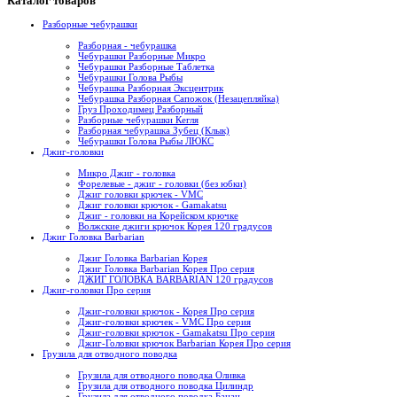
Каталог товаров
Разборные чебурашки
Разборная - чебурашка
Чебурашки Разборные Микро
Чебурашки Разборные Таблетка
Чебурашки Голова Рыбы
Чебурашка Разборная Эксцентрик
Чебурашка Разборная Сапожок (Незацепляйка)
Груз Проходимец Разборный
Разборные чебурашки Кегля
Разборная чебурашка Зубец (Клык)
Чебурашки Голова Рыбы ЛЮКС
Джиг-головки
Микро Джиг - головка
Форелевые - джиг - головки (без юбки)
Джиг головки крючек - VMC
Джиг головки крючок - Gamakatsu
Джиг - головки на Корейском крючке
Волжские джиги крючок Корея 120 градусов
Джиг Головка Barbarian
Джиг Головка Barbarian Корея
Джиг Головка Barbarian Корея Про серия
ДЖИГ ГОЛОВКА BARBARIAN 120 градусов
Джиг-головки Про серия
Джиг-головки крючок - Корея Про серия
Джиг-головки крючек - VMC Про серия
Джиг-головки крючок - Gamakatsu Про серия
Джиг-Головки крючок Barbarian Корея Про серия
Грузила для отводного поводка
Грузила для отводного поводка Оливка
Грузила для отводного поводка Цилиндр
Грузила для отводного поводка Банан