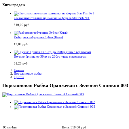
Хиты продаж
Светонакопительные приманки на форель Star Fish №1
540,00 руб
Разборная чебурашка Зубец (Клык)
12,00 руб
Грузило Гриппа от 30гр до 200гр ушко с вертлюгом
61,20 руб
Главная
Поролоновые рыбки
Тритон
Поролоновая Рыбка Оранжевая с Зеленой Спинкой 003
95мм 4шт
Цена:
510,00
руб