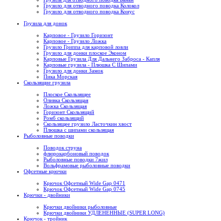
Грузило для отводного поводка Колокол
Грузило для отводного поводка Конус
Грузила для донок
Карповое - Грузило Горизонт
Карповое - Грузило Ложка
Грузило Гриппа для карповой ловли
Грузило для донки плоское Эконом
Карповые Грузила Для Дальнего Заброса - Капля
Карповые грузила - Плюшка С Шипами
Грузило для донки Замок
Пика Морская
Скользящие грузила
Плоское Скользящее
Оливка Скользящая
Ложка Скользящая
Горизонт Скользящий
Ромб скользящий
Скользящее грузило Ласточкин хвост
Плюшка с шипами скользящая
Рыболовные поводки
Поводок струна
флюрокарбоновый поводок
Рыболовные поводки 7жил
Вольфрамовые рыболовные поводки
Офсетные крючки
Крючок Офсетный Wide Gap 0471
Крючок Офсетный Wide Gap 0745
Крючки - двойники
Крючки двойники рыболовные
Крючки двойники УДЛЕНЕННЫЕ (SUPER LONG)
Крючок - тройник