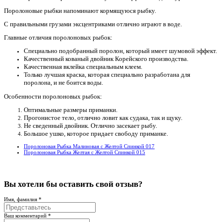
Поролоновые рыбки напоминают кормящуюся рыбку.
С правильными грузами эксцентриками отлично играют в воде.
Главные отличия поролоновых рыбок:
Специально подобранный поролон, который имеет шумовой эффект.
Качественный кованый двойник Корейского производства.
Качественная вклейка специальным клеем.
Только лучшая краска, которая специально разработана для
поролона, и не боится воды.
Особенности поролоновых рыбок:
Оптимальные размеры приманки.
Прогонистое тело, отлично ловит как судака, так и щуку.
Не сведенный двойник. Отлично засекает рыбу.
Большое ушко, которое придает свободу приманке.
Поролоновая Рыбка Малиновая с Желтой Спинкой 017
Поролоновая Рыбка Желтая с Желтой Спинкой 015
Вы хотели бы
оставить свой отзыв?
Имя, фамилия *
Ваш комментарий *