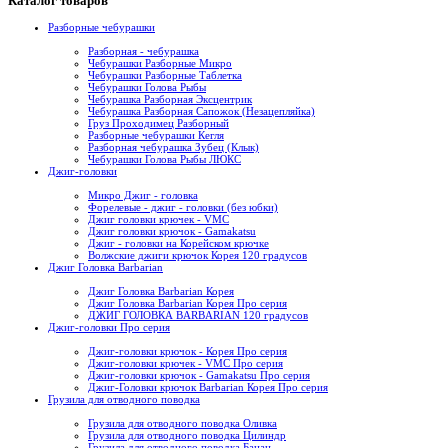
Каталог товаров
Разборные чебурашки
Разборная - чебурашка
Чебурашки Разборные Микро
Чебурашки Разборные Таблетка
Чебурашки Голова Рыбы
Чебурашка Разборная Эксцентрик
Чебурашка Разборная Сапожок (Незацепляйка)
Груз Проходимец Разборный
Разборные чебурашки Кегля
Разборная чебурашка Зубец (Клык)
Чебурашки Голова Рыбы ЛЮКС
Джиг-головки
Микро Джиг - головка
Форелевые - джиг - головки (без юбки)
Джиг головки крючек - VMC
Джиг головки крючок - Gamakatsu
Джиг - головки на Корейском крючке
Волжские джиги крючок Корея 120 градусов
Джиг Головка Barbarian
Джиг Головка Barbarian Корея
Джиг Головка Barbarian Корея Про серия
ДЖИГ ГОЛОВКА BARBARIAN 120 градусов
Джиг-головки Про серия
Джиг-головки крючок - Корея Про серия
Джиг-головки крючек - VMC Про серия
Джиг-головки крючок - Gamakatsu Про серия
Джиг-Головки крючок Barbarian Корея Про серия
Грузила для отводного поводка
Грузила для отводного поводка Оливка
Грузила для отводного поводка Цилиндр
Грузила для отводного поводка Банан