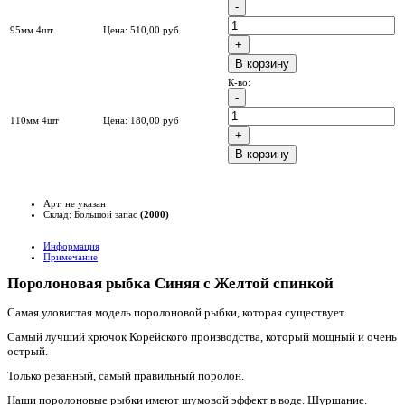
95мм 4шт
Цена:
510,00
руб
B корзину
К-во:
110мм 4шт
Цена:
180,00
руб
B корзину
Арт. не указан
Склад: Большой запас
(2000)
Информация
Примечание
Поролоновая рыбка Синяя с Желтой спинкой
Самая уловистая модель поролоновой рыбки, которая существует.
Самый лучший крючок Корейского производства, который мощный и очень
острый.
Только резанный, самый правильный поролон.
Наши поролоновые рыбки имеют шумовой эффект в воде. Шуршание.