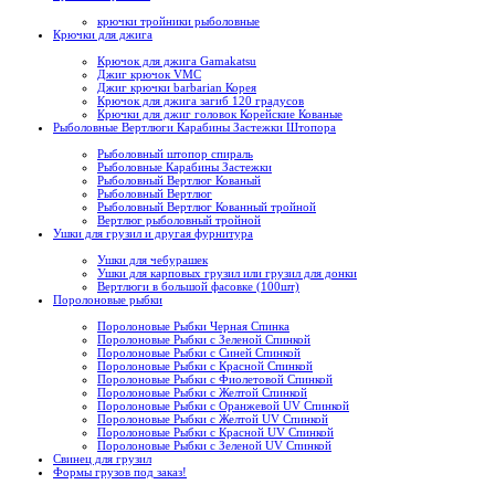
крючки тройники рыболовные
Крючки для джига
Крючок для джига Gamakatsu
Джиг крючок VMC
Джиг крючки barbarian Корея
Крючок для джига загиб 120 градусов
Крючки для джиг головок Корейские Кованые
Рыболовные Вертлюги Карабины Застежки Штопора
Рыболовный штопор спираль
Рыболовные Карабины Застежки
Рыболовный Вертлюг Кованый
Рыболовный Вертлюг
Рыболовный Вертлюг Кованный тройной
Вертлюг рыболовный тройной
Ушки для грузил и другая фурнитура
Ушки для чебурашек
Ушки для карповых грузил или грузил для донки
Вертлюги в большой фасовке (100шт)
Поролоновые рыбки
Поролоновые Рыбки Черная Спинка
Поролоновые Рыбки с Зеленой Спинкой
Поролоновые Рыбки с Синей Спинкой
Поролоновые Рыбки с Красной Спинкой
Поролоновые Рыбки с Фиолетовой Спинкой
Поролоновые Рыбки с Желтой Спинкой
Поролоновые Рыбки с Оранжевой UV Спинкой
Поролоновые Рыбки с Желтой UV Спинкой
Поролоновые Рыбки с Красной UV Спинкой
Поролоновые Рыбки с Зеленой UV Спинкой
Свинец для грузил
Формы грузов под заказ!