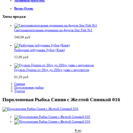
Активный рыболов!
Весна-Осень
Хиты продаж
Светонакопительные приманки на форель Star Fish №1
540,00 руб
Разборная чебурашка Зубец (Клык)
12,00 руб
Грузило Гриппа от 30гр до 200гр ушко с вертлюгом
61,20 руб
Главная
Поролоновые рыбки
Тритон
Поролоновая Рыбка Синяя с Желтой Спинкой 016
К-во: