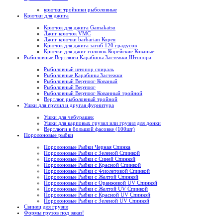
крючки тройники рыболовные
Крючки для джига
Крючок для джига Gamakatsu
Джиг крючок VMC
Джиг крючки barbarian Корея
Крючок для джига загиб 120 градусов
Крючки для джиг головок Корейские Кованые
Рыболовные Вертлюги Карабины Застежки Штопора
Рыболовный штопор спираль
Рыболовные Карабины Застежки
Рыболовный Вертлюг Кованый
Рыболовный Вертлюг
Рыболовный Вертлюг Кованный тройной
Вертлюг рыболовный тройной
Ушки для грузил и другая фурнитура
Ушки для чебурашек
Ушки для карповых грузил или грузил для донки
Вертлюги в большой фасовке (100шт)
Поролоновые рыбки
Поролоновые Рыбки Черная Спинка
Поролоновые Рыбки с Зеленой Спинкой
Поролоновые Рыбки с Синей Спинкой
Поролоновые Рыбки с Красной Спинкой
Поролоновые Рыбки с Фиолетовой Спинкой
Поролоновые Рыбки с Желтой Спинкой
Поролоновые Рыбки с Оранжевой UV Спинкой
Поролоновые Рыбки с Желтой UV Спинкой
Поролоновые Рыбки с Красной UV Спинкой
Поролоновые Рыбки с Зеленой UV Спинкой
Свинец для грузил
Формы грузов под заказ!