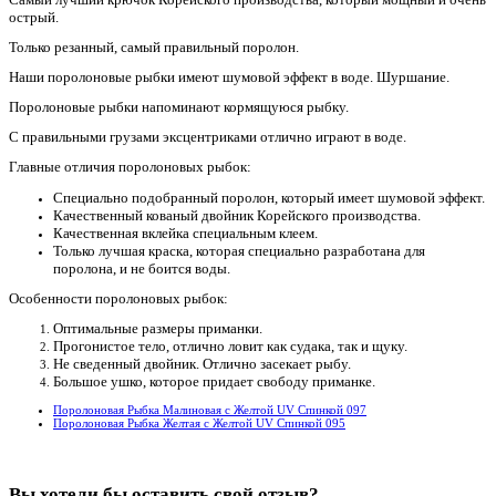
острый.
Только резанный, самый правильный поролон.
Наши поролоновые рыбки имеют шумовой эффект в воде. Шуршание.
Поролоновые рыбки напоминают кормящуюся рыбку.
С правильными грузами эксцентриками отлично играют в воде.
Главные отличия поролоновых рыбок:
Специально подобранный поролон, который имеет шумовой эффект.
Качественный кованый двойник Корейского производства.
Качественная вклейка специальным клеем.
Только лучшая краска, которая специально разработана для
поролона, и не боится воды.
Особенности поролоновых рыбок:
Оптимальные размеры приманки.
Прогонистое тело, отлично ловит как судака, так и щуку.
Не сведенный двойник. Отлично засекает рыбу.
Большое ушко, которое придает свободу приманке.
Поролоновая Рыбка Малиновая с Желтой UV Спинкой 097
Поролоновая Рыбка Желтая с Желтой UV Спинкой 095
Вы хотели бы
оставить свой отзыв?