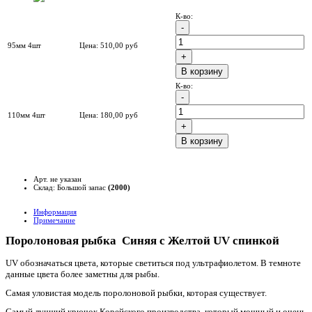
К-во:
95мм 4шт
Цена:
510,00
руб
B корзину
К-во:
110мм 4шт
Цена:
180,00
руб
B корзину
Арт. не указан
Склад: Большой запас
(2000)
Информация
Примечание
Поролоновая рыбка Синяя с Желтой UV спинкой
UV обозначаться цвета, которые светиться под ультрафиолетом. В темноте
данные цвета более заметны для рыбы.
Самая уловистая модель поролоновой рыбки, которая существует.
Самый лучший крючок Корейского производства, который мощный и очень