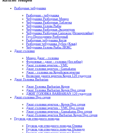
Каталог товаров
Разборные чебурашки
Разборная - чебурашка
Чебурашки Разборные Микро
Чебурашки Разборные Таблетка
Чебурашки Голова Рыбы
Чебурашка Разборная Эксцентрик
Чебурашка Разборная Сапожок (Незацепляйка)
Груз Проходимец Разборный
Разборные чебурашки Кегля
Разборная чебурашка Зубец (Клык)
Чебурашки Голова Рыбы ЛЮКС
Джиг-головки
Микро Джиг - головка
Форелевые - джиг - головки (без юбки)
Джиг головки крючек - VMC
Джиг головки крючок - Gamakatsu
Джиг - головки на Корейском крючке
Волжские джиги крючок Корея 120 градусов
Джиг Головка Barbarian
Джиг Головка Barbarian Корея
Джиг Головка Barbarian Корея Про серия
ДЖИГ ГОЛОВКА BARBARIAN 120 градусов
Джиг-головки Про серия
Джиг-головки крючок - Корея Про серия
Джиг-головки крючек - VMC Про серия
Джиг-головки крючок - Gamakatsu Про серия
Джиг-Головки крючок Barbarian Корея Про серия
Грузила для отводного поводка
Грузила для отводного поводка Оливка
Грузила для отводного поводка Цилиндр
Грузила для отводного поводка Банан