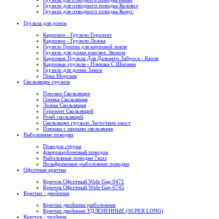
Грузило для отводного поводка Колокол
Грузило для отводного поводка Конус
Грузила для донок
Карповое - Грузило Горизонт
Карповое - Грузило Ложка
Грузило Гриппа для карповой ловли
Грузило для донки плоское Эконом
Карповые Грузила Для Дальнего Заброса - Капля
Карповые грузила - Плюшка С Шипами
Грузило для донки Замок
Пика Морская
Скользящие грузила
Плоское Скользящее
Оливка Скользящая
Ложка Скользящая
Горизонт Скользящий
Ромб скользящий
Скользящее грузило Ласточкин хвост
Плюшка с шипами скользящая
Рыболовные поводки
Поводок струна
флюрокарбоновый поводок
Рыболовные поводки 7жил
Вольфрамовые рыболовные поводки
Офсетные крючки
Крючок Офсетный Wide Gap 0471
Крючок Офсетный Wide Gap 0745
Крючки - двойники
Крючки двойники рыболовные
Крючки двойники УДЛЕНЕННЫЕ (SUPER LONG)
Крючок - тройник