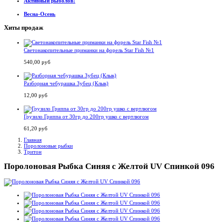
Активный рыболов!
Весна-Осень
Хиты продаж
Светонакопительные приманки на форель Star Fish №1
540,00 руб
Разборная чебурашка Зубец (Клык)
12,00 руб
Грузило Гриппа от 30гр до 200гр ушко с вертлюгом
61,20 руб
Главная
Поролоновые рыбки
Тритон
Поролоновая Рыбка Синяя с Желтой UV Спинкой 096