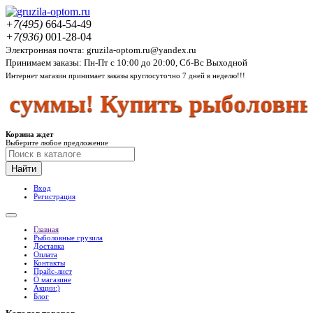
+7(495)
664-54-49
+7(936)
001-28-04
Электронная почта: gruzila-optom.ru@yandex.ru
Принимаем заказы: Пн-Пт с 10:00 до 20:00, Сб-Вс Выходной
Интернет магазин принимает заказы круглосуточно 7 дней в неделю!!!
суммы! Купить рыболовные 
Корзина ждет
Выберите любое предложение
Найти
Вход
Регистрация
Главная
Рыболовные грузила
Доставка
Оплата
Контакты
Прайс-лист
О магазине
Акции:)
Блог