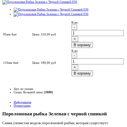
К-во:
95мм 4шт
Цена:
510,00
руб
B корзину
К-во:
110мм 4шт
Цена:
180,00
руб
B корзину
Арт. не указан
Склад: Большой запас
(2000)
Информация
Примечание
Поролоновая рыбка Зеленая с черной спинкой
Самая уловистая модель поролоновой рыбки, которая существует.