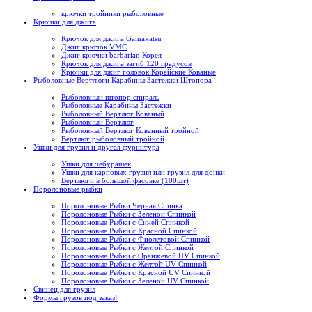
крючки тройники рыболовные
Крючки для джига
Крючок для джига Gamakatsu
Джиг крючок VMC
Джиг крючки barbarian Корея
Крючок для джига загиб 120 градусов
Крючки для джиг головок Корейские Кованые
Рыболовные Вертлюги Карабины Застежки Штопора
Рыболовный штопор спираль
Рыболовные Карабины Застежки
Рыболовный Вертлюг Кованый
Рыболовный Вертлюг
Рыболовный Вертлюг Кованный тройной
Вертлюг рыболовный тройной
Ушки для грузил и другая фурнитура
Ушки для чебурашек
Ушки для карповых грузил или грузил для донки
Вертлюги в большой фасовке (100шт)
Поролоновые рыбки
Поролоновые Рыбки Черная Спинка
Поролоновые Рыбки с Зеленой Спинкой
Поролоновые Рыбки с Синей Спинкой
Поролоновые Рыбки с Красной Спинкой
Поролоновые Рыбки с Фиолетовой Спинкой
Поролоновые Рыбки с Желтой Спинкой
Поролоновые Рыбки с Оранжевой UV Спинкой
Поролоновые Рыбки с Желтой UV Спинкой
Поролоновые Рыбки с Красной UV Спинкой
Поролоновые Рыбки с Зеленой UV Спинкой
Свинец для грузил
Формы грузов под заказ!