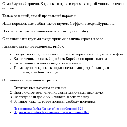
Самый лучший крючок Корейского производства, который мощный и очень
острый.
Только резанный, самый правильный поролон.
Наши поролоновые рыбки имеют шумовой эффект в воде. Шуршание.
Поролоновые рыбки напоминают кормящуюся рыбку.
С правильными грузами эксцентриками отлично играют в воде.
Главные отличия поролоновых рыбок:
Специально подобранный поролон, который имеет шумовой эффект.
Качественный кованый двойник Корейского производства.
Качественная вклейка специальным клеем.
Только лучшая краска, которая специально разработана для
поролона, и не боится воды.
Особенности поролоновых рыбок:
Оптимальные размеры приманки.
Прогонистое тело, отлично ловит как судака, так и щуку.
Не сведенный двойник. Отлично засекает рыбу.
Большое ушко, которое придает свободу приманке.
Поролоновая Рыбка Черная с Черной Спинкой 028
Поролоновая Рыбка Коричневая с Черной Спинкой 029