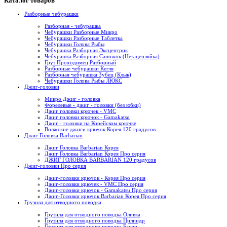
Каталог товаров
Разборные чебурашки
Разборная - чебурашка
Чебурашки Разборные Микро
Чебурашки Разборные Таблетка
Чебурашки Голова Рыбы
Чебурашка Разборная Эксцентрик
Чебурашка Разборная Сапожок (Незацепляйка)
Груз Проходимец Разборный
Разборные чебурашки Кегля
Разборная чебурашка Зубец (Клык)
Чебурашки Голова Рыбы ЛЮКС
Джиг-головки
Микро Джиг - головка
Форелевые - джиг - головки (без юбки)
Джиг головки крючек - VMC
Джиг головки крючок - Gamakatsu
Джиг - головки на Корейском крючке
Волжские джиги крючок Корея 120 градусов
Джиг Головка Barbarian
Джиг Головка Barbarian Корея
Джиг Головка Barbarian Корея Про серия
ДЖИГ ГОЛОВКА BARBARIAN 120 градусов
Джиг-головки Про серия
Джиг-головки крючок - Корея Про серия
Джиг-головки крючек - VMC Про серия
Джиг-головки крючок - Gamakatsu Про серия
Джиг-Головки крючок Barbarian Корея Про серия
Грузила для отводного поводка
Грузила для отводного поводка Оливка
Грузила для отводного поводка Цилиндр
Грузила для отводного поводка Банан