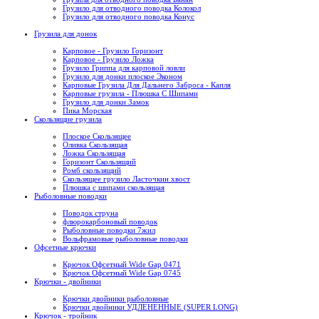
Грузило для отводного поводка Колокол
Грузило для отводного поводка Конус
Грузила для донок
Карповое - Грузило Горизонт
Карповое - Грузило Ложка
Грузило Гриппа для карповой ловли
Грузило для донки плоское Эконом
Карповые Грузила Для Дальнего Заброса - Капля
Карповые грузила - Плюшка С Шипами
Грузило для донки Замок
Пика Морская
Скользящие грузила
Плоское Скользящее
Оливка Скользящая
Ложка Скользящая
Горизонт Скользящий
Ромб скользящий
Скользящее грузило Ласточкин хвост
Плюшка с шипами скользящая
Рыболовные поводки
Поводок струна
флюрокарбоновый поводок
Рыболовные поводки 7жил
Вольфрамовые рыболовные поводки
Офсетные крючки
Крючок Офсетный Wide Gap 0471
Крючок Офсетный Wide Gap 0745
Крючки - двойники
Крючки двойники рыболовные
Крючки двойники УДЛЕНЕННЫЕ (SUPER LONG)
Крючок - тройник