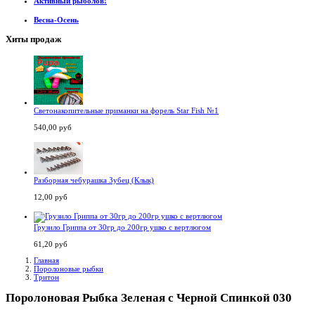
Активный рыболов!
Весна-Осень
Хиты продаж
Светонакопительные приманки на форель Star Fish №1
540,00 руб
Разборная чебурашка Зубец (Клык)
12,00 руб
Грузило Гриппа от 30гр до 200гр ушко с вертлюгом
61,20 руб
Главная
Поролоновые рыбки
Тритон
Поролоновая Рыбка Зеленая с Черной Спинкой 030