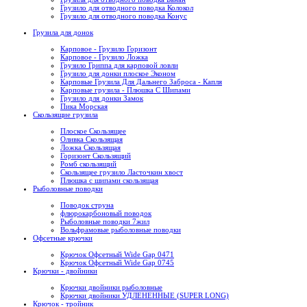
Грузило для отводного поводка Колокол
Грузило для отводного поводка Конус
Грузила для донок
Карповое - Грузило Горизонт
Карповое - Грузило Ложка
Грузило Гриппа для карповой ловли
Грузило для донки плоское Эконом
Карповые Грузила Для Дальнего Заброса - Капля
Карповые грузила - Плюшка С Шипами
Грузило для донки Замок
Пика Морская
Скользящие грузила
Плоское Скользящее
Оливка Скользящая
Ложка Скользящая
Горизонт Скользящий
Ромб скользящий
Скользящее грузило Ласточкин хвост
Плюшка с шипами скользящая
Рыболовные поводки
Поводок струна
флюрокарбоновый поводок
Рыболовные поводки 7жил
Вольфрамовые рыболовные поводки
Офсетные крючки
Крючок Офсетный Wide Gap 0471
Крючок Офсетный Wide Gap 0745
Крючки - двойники
Крючки двойники рыболовные
Крючки двойники УДЛЕНЕННЫЕ (SUPER LONG)
Крючок - тройник