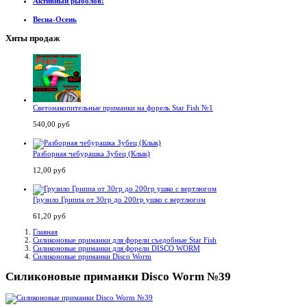
Активный рыболов!
Весна-Осень
Хиты продаж
Светонакопительные приманки на форель Star Fish №1
540,00 руб
Разборная чебурашка Зубец (Клык)
12,00 руб
Грузило Гриппа от 30гр до 200гр ушко с вертлюгом
61,20 руб
Главная
Силиконовые приманки для форели съедобные Star Fish
Силиконовые приманки для форели DISCO WORM
Силиконовые приманки Disco Worm
Силиконовые приманки Disco Worm №39