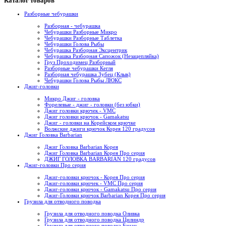
Каталог товаров
Разборные чебурашки
Разборная - чебурашка
Чебурашки Разборные Микро
Чебурашки Разборные Таблетка
Чебурашки Голова Рыбы
Чебурашка Разборная Эксцентрик
Чебурашка Разборная Сапожок (Незацепляйка)
Груз Проходимец Разборный
Разборные чебурашки Кегля
Разборная чебурашка Зубец (Клык)
Чебурашки Голова Рыбы ЛЮКС
Джиг-головки
Микро Джиг - головка
Форелевые - джиг - головки (без юбки)
Джиг головки крючек - VMC
Джиг головки крючок - Gamakatsu
Джиг - головки на Корейском крючке
Волжские джиги крючок Корея 120 градусов
Джиг Головка Barbarian
Джиг Головка Barbarian Корея
Джиг Головка Barbarian Корея Про серия
ДЖИГ ГОЛОВКА BARBARIAN 120 градусов
Джиг-головки Про серия
Джиг-головки крючок - Корея Про серия
Джиг-головки крючек - VMC Про серия
Джиг-головки крючок - Gamakatsu Про серия
Джиг-Головки крючок Barbarian Корея Про серия
Грузила для отводного поводка
Грузила для отводного поводка Оливка
Грузила для отводного поводка Цилиндр
Грузила для отводного поводка Банан