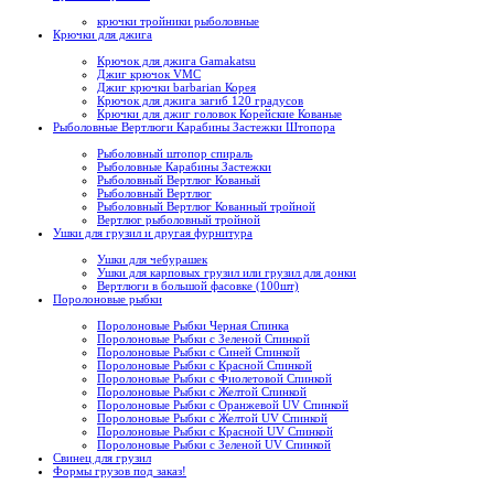
крючки тройники рыболовные
Крючки для джига
Крючок для джига Gamakatsu
Джиг крючок VMC
Джиг крючки barbarian Корея
Крючок для джига загиб 120 градусов
Крючки для джиг головок Корейские Кованые
Рыболовные Вертлюги Карабины Застежки Штопора
Рыболовный штопор спираль
Рыболовные Карабины Застежки
Рыболовный Вертлюг Кованый
Рыболовный Вертлюг
Рыболовный Вертлюг Кованный тройной
Вертлюг рыболовный тройной
Ушки для грузил и другая фурнитура
Ушки для чебурашек
Ушки для карповых грузил или грузил для донки
Вертлюги в большой фасовке (100шт)
Поролоновые рыбки
Поролоновые Рыбки Черная Спинка
Поролоновые Рыбки с Зеленой Спинкой
Поролоновые Рыбки с Синей Спинкой
Поролоновые Рыбки с Красной Спинкой
Поролоновые Рыбки с Фиолетовой Спинкой
Поролоновые Рыбки с Желтой Спинкой
Поролоновые Рыбки с Оранжевой UV Спинкой
Поролоновые Рыбки с Желтой UV Спинкой
Поролоновые Рыбки с Красной UV Спинкой
Поролоновые Рыбки с Зеленой UV Спинкой
Свинец для грузил
Формы грузов под заказ!