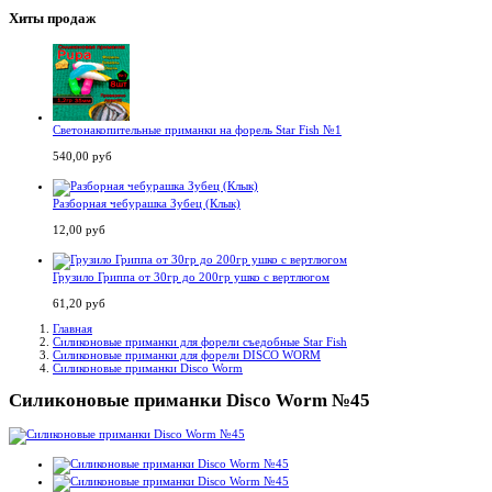
Хиты продаж
Светонакопительные приманки на форель Star Fish №1
540,00 руб
Разборная чебурашка Зубец (Клык)
12,00 руб
Грузило Гриппа от 30гр до 200гр ушко с вертлюгом
61,20 руб
Главная
Силиконовые приманки для форели съедобные Star Fish
Силиконовые приманки для форели DISCO WORM
Силиконовые приманки Disco Worm
Силиконовые приманки Disco Worm №45