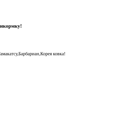
рикормку!
акатсу,Барбариан,Корея ковка!