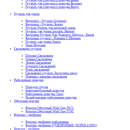
Грузило для отводного поводка Колокол
Грузило для отводного поводка Конус
Грузила для донок
Карповое - Грузило Горизонт
Карповое - Грузило Ложка
Грузило Гриппа для карповой ловли
Грузило для донки плоское Эконом
Карповые Грузила Для Дальнего Заброса - Капля
Карповые грузила - Плюшка С Шипами
Грузило для донки Замок
Пика Морская
Скользящие грузила
Плоское Скользящее
Оливка Скользящая
Ложка Скользящая
Горизонт Скользящий
Ромб скользящий
Скользящее грузило Ласточкин хвост
Плюшка с шипами скользящая
Рыболовные поводки
Поводок струна
флюрокарбоновый поводок
Рыболовные поводки 7жил
Вольфрамовые рыболовные поводки
Офсетные крючки
Крючок Офсетный Wide Gap 0471
Крючок Офсетный Wide Gap 0745
Крючки - двойники
Крючки двойники рыболовные
Крючки двойники УДЛЕНЕННЫЕ (SUPER LONG)
Крючок - тройник