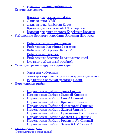
крючки тройники рыболовные
Крючки для джига
Крючок для джига Gamakatsu
Джиг крючок VMC
Джиг крючки barbarian Корея
Крючок для джига загиб 120 градусов
Крючки для джиг головок Корейские Кованые
Рыболовные Вертлюги Карабины Застежки Штопора
Рыболовный штопор спираль
Рыболовные Карабины Застежки
Рыболовный Вертлюг Кованый
Рыболовный Вертлюг
Рыболовный Вертлюг Кованный тройной
Вертлюг рыболовный тройной
Ушки для грузил и другая фурнитура
Ушки для чебурашек
Ушки для карповых грузил или грузил для донки
Вертлюги в большой фасовке (100шт)
Поролоновые рыбки
Поролоновые Рыбки Черная Спинка
Поролоновые Рыбки с Зеленой Спинкой
Поролоновые Рыбки с Синей Спинкой
Поролоновые Рыбки с Красной Спинкой
Поролоновые Рыбки с Фиолетовой Спинкой
Поролоновые Рыбки с Желтой Спинкой
Поролоновые Рыбки с Оранжевой UV Спинкой
Поролоновые Рыбки с Желтой UV Спинкой
Поролоновые Рыбки с Красной UV Спинкой
Поролоновые Рыбки с Зеленой UV Спинкой
Свинец для грузил
Формы грузов под заказ!