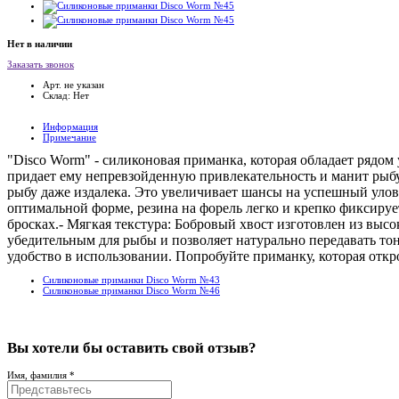
Нет в наличии
Заказать звонок
Арт. не указан
Склад: Нет
Информация
Примечание
"Disco Worm" - силиконовая приманка, которая обладает рядом
придает ему непревзойденную привлекательность и манит рыбу
рыбу даже издалека. Это увеличивает шансы на успешный улов
оптимальной форме, резина на форель легко и крепко фиксируе
бросках.- Мягкая текстура: Бобровый хвост изготовлен из выс
убедительным для рыбы и позволяет натурально передавать тон
удобство в использовании. Попробуйте приманку, которая откр
Силиконовые приманки Disco Worm №43
Силиконовые приманки Disco Worm №46
Вы хотели бы
оставить свой отзыв?
Имя, фамилия *