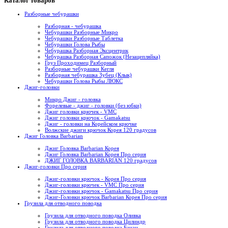
Каталог товаров
Разборные чебурашки
Разборная - чебурашка
Чебурашки Разборные Микро
Чебурашки Разборные Таблетка
Чебурашки Голова Рыбы
Чебурашка Разборная Эксцентрик
Чебурашка Разборная Сапожок (Незацепляйка)
Груз Проходимец Разборный
Разборные чебурашки Кегля
Разборная чебурашка Зубец (Клык)
Чебурашки Голова Рыбы ЛЮКС
Джиг-головки
Микро Джиг - головка
Форелевые - джиг - головки (без юбки)
Джиг головки крючек - VMC
Джиг головки крючок - Gamakatsu
Джиг - головки на Корейском крючке
Волжские джиги крючок Корея 120 градусов
Джиг Головка Barbarian
Джиг Головка Barbarian Корея
Джиг Головка Barbarian Корея Про серия
ДЖИГ ГОЛОВКА BARBARIAN 120 градусов
Джиг-головки Про серия
Джиг-головки крючок - Корея Про серия
Джиг-головки крючек - VMC Про серия
Джиг-головки крючок - Gamakatsu Про серия
Джиг-Головки крючок Barbarian Корея Про серия
Грузила для отводного поводка
Грузила для отводного поводка Оливка
Грузила для отводного поводка Цилиндр
Грузила для отводного поводка Банан