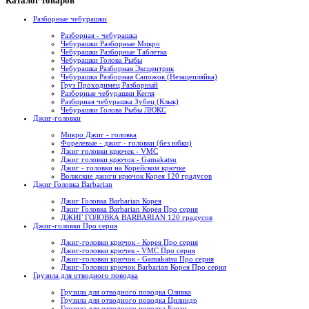
Каталог товаров
Разборные чебурашки
Разборная - чебурашка
Чебурашки Разборные Микро
Чебурашки Разборные Таблетка
Чебурашки Голова Рыбы
Чебурашка Разборная Эксцентрик
Чебурашка Разборная Сапожок (Незацепляйка)
Груз Проходимец Разборный
Разборные чебурашки Кегля
Разборная чебурашка Зубец (Клык)
Чебурашки Голова Рыбы ЛЮКС
Джиг-головки
Микро Джиг - головка
Форелевые - джиг - головки (без юбки)
Джиг головки крючек - VMC
Джиг головки крючок - Gamakatsu
Джиг - головки на Корейском крючке
Волжские джиги крючок Корея 120 градусов
Джиг Головка Barbarian
Джиг Головка Barbarian Корея
Джиг Головка Barbarian Корея Про серия
ДЖИГ ГОЛОВКА BARBARIAN 120 градусов
Джиг-головки Про серия
Джиг-головки крючок - Корея Про серия
Джиг-головки крючек - VMC Про серия
Джиг-головки крючок - Gamakatsu Про серия
Джиг-Головки крючок Barbarian Корея Про серия
Грузила для отводного поводка
Грузила для отводного поводка Оливка
Грузила для отводного поводка Цилиндр
Грузила для отводного поводка Банан