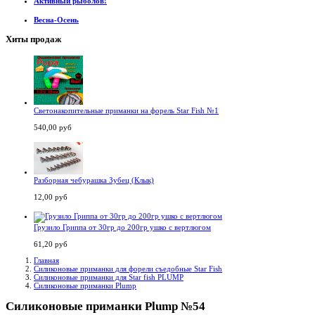
Активный рыболов!
Весна-Осень
Хиты продаж
Светонакопительные приманки на форель Star Fish №1
540,00 руб
Разборная чебурашка Зубец (Клык)
12,00 руб
Грузило Гриппа от 30гр до 200гр ушко с вертлюгом
61,20 руб
Главная
Силиконовые приманки для форели съедобные Star Fish
Силиконовые приманки для Star fish PLUMP
Силиконовые приманки Plump
Силиконовые приманки Plump №54