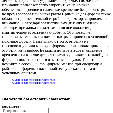
легкость надевания и удержания на крючке. Гибкое тело
приманки позволяет легко закрепить ее на крючке,
обеспечивая прочное и надежное крепление без риска отрыва
во время заброса или рывка рыбы.Приманка для форели также
обладает привлекательной игрой в воде, которая привлекает
внимание . Благодаря реалистичному дизайну и мягкой
текстуре, приманка создает живописное движение,
имитирующее естественную добычу. Это позволяет
привлекать активных и пассивных рыб, приводя к успешной
поклевке форели.Независимо от того, рыбалка на
пресноводную или морскую форель, силиконовая приманка -
это отличный выбор. Ее красивая игра в воде и надежное
крепление на крючке делают приманку привлекательной для
форели и помогают повысить шансы на улов. Так что
возьмите с собой "Plump" фирмы Star fish при следующей
рыбалке на форель и наслаждайтесь увлекательным и
успешным опытом!
Силиконовые приманки Plump №53
Силиконовые приманки Plump №55
Вы хотели бы
оставить свой отзыв?
Имя, фамилия *