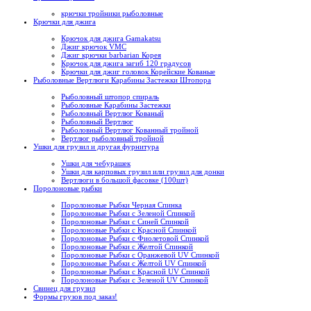
крючки тройники рыболовные
Крючки для джига
Крючок для джига Gamakatsu
Джиг крючок VMC
Джиг крючки barbarian Корея
Крючок для джига загиб 120 градусов
Крючки для джиг головок Корейские Кованые
Рыболовные Вертлюги Карабины Застежки Штопора
Рыболовный штопор спираль
Рыболовные Карабины Застежки
Рыболовный Вертлюг Кованый
Рыболовный Вертлюг
Рыболовный Вертлюг Кованный тройной
Вертлюг рыболовный тройной
Ушки для грузил и другая фурнитура
Ушки для чебурашек
Ушки для карповых грузил или грузил для донки
Вертлюги в большой фасовке (100шт)
Поролоновые рыбки
Поролоновые Рыбки Черная Спинка
Поролоновые Рыбки с Зеленой Спинкой
Поролоновые Рыбки с Синей Спинкой
Поролоновые Рыбки с Красной Спинкой
Поролоновые Рыбки с Фиолетовой Спинкой
Поролоновые Рыбки с Желтой Спинкой
Поролоновые Рыбки с Оранжевой UV Спинкой
Поролоновые Рыбки с Желтой UV Спинкой
Поролоновые Рыбки с Красной UV Спинкой
Поролоновые Рыбки с Зеленой UV Спинкой
Свинец для грузил
Формы грузов под заказ!