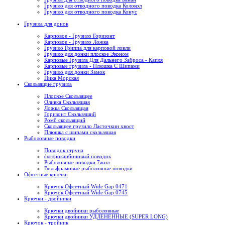
Грузило для отводного поводка Колокол
Грузило для отводного поводка Конус
Грузила для донок
Карповое - Грузило Горизонт
Карповое - Грузило Ложка
Грузило Гриппа для карповой ловли
Грузило для донки плоское Эконом
Карповые Грузила Для Дальнего Заброса - Капля
Карповые грузила - Плюшка С Шипами
Грузило для донки Замок
Пика Морская
Скользящие грузила
Плоское Скользящее
Оливка Скользящая
Ложка Скользящая
Горизонт Скользящий
Ромб скользящий
Скользящее грузило Ласточкин хвост
Плюшка с шипами скользящая
Рыболовные поводки
Поводок струна
флюрокарбоновый поводок
Рыболовные поводки 7жил
Вольфрамовые рыболовные поводки
Офсетные крючки
Крючок Офсетный Wide Gap 0471
Крючок Офсетный Wide Gap 0745
Крючки - двойники
Крючки двойники рыболовные
Крючки двойники УДЛЕНЕННЫЕ (SUPER LONG)
Крючок - тройник