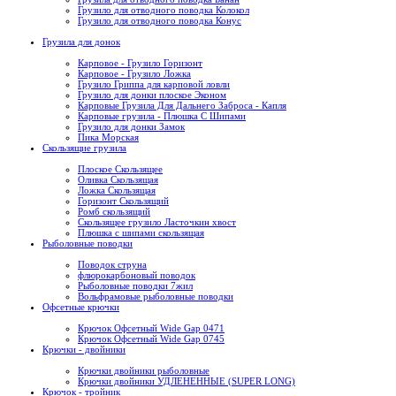
Грузило для отводного поводка Колокол
Грузило для отводного поводка Конус
Грузила для донок
Карповое - Грузило Горизонт
Карповое - Грузило Ложка
Грузило Гриппа для карповой ловли
Грузило для донки плоское Эконом
Карповые Грузила Для Дальнего Заброса - Капля
Карповые грузила - Плюшка С Шипами
Грузило для донки Замок
Пика Морская
Скользящие грузила
Плоское Скользящее
Оливка Скользящая
Ложка Скользящая
Горизонт Скользящий
Ромб скользящий
Скользящее грузило Ласточкин хвост
Плюшка с шипами скользящая
Рыболовные поводки
Поводок струна
флюрокарбоновый поводок
Рыболовные поводки 7жил
Вольфрамовые рыболовные поводки
Офсетные крючки
Крючок Офсетный Wide Gap 0471
Крючок Офсетный Wide Gap 0745
Крючки - двойники
Крючки двойники рыболовные
Крючки двойники УДЛЕНЕННЫЕ (SUPER LONG)
Крючок - тройник