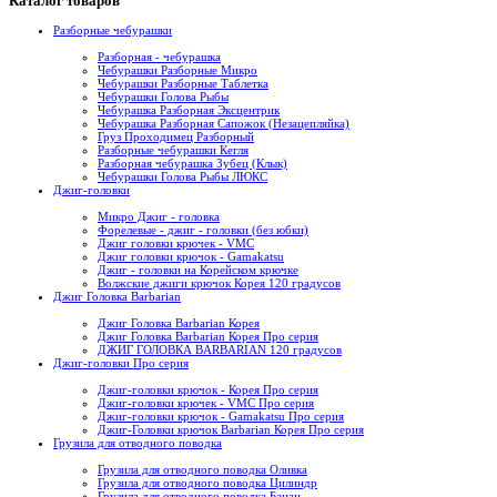
Каталог товаров
Разборные чебурашки
Разборная - чебурашка
Чебурашки Разборные Микро
Чебурашки Разборные Таблетка
Чебурашки Голова Рыбы
Чебурашка Разборная Эксцентрик
Чебурашка Разборная Сапожок (Незацепляйка)
Груз Проходимец Разборный
Разборные чебурашки Кегля
Разборная чебурашка Зубец (Клык)
Чебурашки Голова Рыбы ЛЮКС
Джиг-головки
Микро Джиг - головка
Форелевые - джиг - головки (без юбки)
Джиг головки крючек - VMC
Джиг головки крючок - Gamakatsu
Джиг - головки на Корейском крючке
Волжские джиги крючок Корея 120 градусов
Джиг Головка Barbarian
Джиг Головка Barbarian Корея
Джиг Головка Barbarian Корея Про серия
ДЖИГ ГОЛОВКА BARBARIAN 120 градусов
Джиг-головки Про серия
Джиг-головки крючок - Корея Про серия
Джиг-головки крючек - VMC Про серия
Джиг-головки крючок - Gamakatsu Про серия
Джиг-Головки крючок Barbarian Корея Про серия
Грузила для отводного поводка
Грузила для отводного поводка Оливка
Грузила для отводного поводка Цилиндр
Грузила для отводного поводка Банан