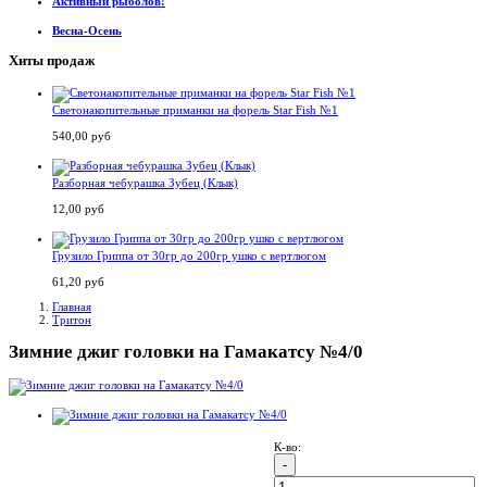
Активный рыболов!
Весна-Осень
Хиты продаж
Светонакопительные приманки на форель Star Fish №1
540,00 руб
Разборная чебурашка Зубец (Клык)
12,00 руб
Грузило Гриппа от 30гр до 200гр ушко с вертлюгом
61,20 руб
Главная
Тритон
Зимние джиг головки на Гамакатсу №4/0
К-во: