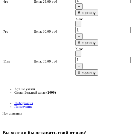
4гр
Цена:
28,00
руб
B корзину
К-во:
7гр
Цена:
30,00
руб
B корзину
К-во:
11гр
Цена:
33,00
руб
B корзину
Арт. не указан
Склад: Большой запас
(2000)
Информация
Примечание
Нет описания
Вы хотели бы
оставить свой отзыв?