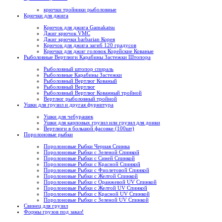
крючки тройники рыболовные
Крючки для джига
Крючок для джига Gamakatsu
Джиг крючок VMC
Джиг крючки barbarian Корея
Крючок для джига загиб 120 градусов
Крючки для джиг головок Корейские Кованые
Рыболовные Вертлюги Карабины Застежки Штопора
Рыболовный штопор спираль
Рыболовные Карабины Застежки
Рыболовный Вертлюг Кованый
Рыболовный Вертлюг
Рыболовный Вертлюг Кованный тройной
Вертлюг рыболовный тройной
Ушки для грузил и другая фурнитура
Ушки для чебурашек
Ушки для карповых грузил или грузил для донки
Вертлюги в большой фасовке (100шт)
Поролоновые рыбки
Поролоновые Рыбки Черная Спинка
Поролоновые Рыбки с Зеленой Спинкой
Поролоновые Рыбки с Синей Спинкой
Поролоновые Рыбки с Красной Спинкой
Поролоновые Рыбки с Фиолетовой Спинкой
Поролоновые Рыбки с Желтой Спинкой
Поролоновые Рыбки с Оранжевой UV Спинкой
Поролоновые Рыбки с Желтой UV Спинкой
Поролоновые Рыбки с Красной UV Спинкой
Поролоновые Рыбки с Зеленой UV Спинкой
Свинец для грузил
Формы грузов под заказ!