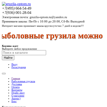
+7(495)
664-54-49
+7(936)
001-28-04
Электронная почта: gruzila-optom.ru@yandex.ru
Принимаем заказы: Пн-Пт с 10:00 до 20:00, Сб-Вс Выходной
Интернет магазин принимает заказы круглосуточно 7 дней в неделю!!!
боловные грузила можно в 
Корзина ждет
Выберите любое предложение
Найти
Вход
Регистрация
Главная
Рыболовные грузила
Доставка
Оплата
Контакты
Прайс-лист
О магазине
Акции:)
Блог