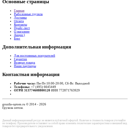
Основные
страницы
Главная
Рыболовные грузила
Доставка
Оплата
Контакты
Прайс-лист
О магазине
Акции:)
Блог
Дополнительная
информация
Для постоянных покупателей
Гарантии
Возврат товара
Наши партнеры
Контактная
информация
Рабочие часы:
Пн-Пт:10:00-20:00, Сб-Вс: Выходной
Телефоны:
+7 (495) 6645449
ОГРН 313774608800120
ИНН 772871763929
gruzila-optom.ru © 2014 - 2026
Грузила оптом.
Данный информационный ресурс не является публичной офертой. Наличие и стоимость товаров уточняйте
по телефону. Производители оставляют за собой право изменять технические характеристики и внешний вид
товаров без предварительного уведомления.