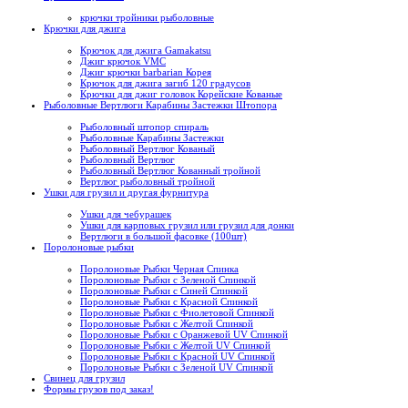
крючки тройники рыболовные
Крючки для джига
Крючок для джига Gamakatsu
Джиг крючок VMC
Джиг крючки barbarian Корея
Крючок для джига загиб 120 градусов
Крючки для джиг головок Корейские Кованые
Рыболовные Вертлюги Карабины Застежки Штопора
Рыболовный штопор спираль
Рыболовные Карабины Застежки
Рыболовный Вертлюг Кованый
Рыболовный Вертлюг
Рыболовный Вертлюг Кованный тройной
Вертлюг рыболовный тройной
Ушки для грузил и другая фурнитура
Ушки для чебурашек
Ушки для карповых грузил или грузил для донки
Вертлюги в большой фасовке (100шт)
Поролоновые рыбки
Поролоновые Рыбки Черная Спинка
Поролоновые Рыбки с Зеленой Спинкой
Поролоновые Рыбки с Синей Спинкой
Поролоновые Рыбки с Красной Спинкой
Поролоновые Рыбки с Фиолетовой Спинкой
Поролоновые Рыбки с Желтой Спинкой
Поролоновые Рыбки с Оранжевой UV Спинкой
Поролоновые Рыбки с Желтой UV Спинкой
Поролоновые Рыбки с Красной UV Спинкой
Поролоновые Рыбки с Зеленой UV Спинкой
Свинец для грузил
Формы грузов под заказ!