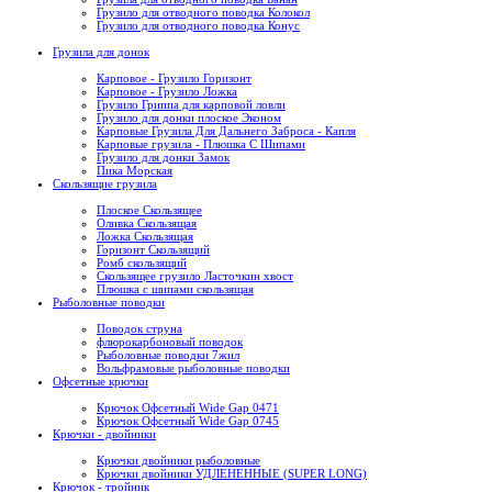
Грузило для отводного поводка Колокол
Грузило для отводного поводка Конус
Грузила для донок
Карповое - Грузило Горизонт
Карповое - Грузило Ложка
Грузило Гриппа для карповой ловли
Грузило для донки плоское Эконом
Карповые Грузила Для Дальнего Заброса - Капля
Карповые грузила - Плюшка С Шипами
Грузило для донки Замок
Пика Морская
Скользящие грузила
Плоское Скользящее
Оливка Скользящая
Ложка Скользящая
Горизонт Скользящий
Ромб скользящий
Скользящее грузило Ласточкин хвост
Плюшка с шипами скользящая
Рыболовные поводки
Поводок струна
флюрокарбоновый поводок
Рыболовные поводки 7жил
Вольфрамовые рыболовные поводки
Офсетные крючки
Крючок Офсетный Wide Gap 0471
Крючок Офсетный Wide Gap 0745
Крючки - двойники
Крючки двойники рыболовные
Крючки двойники УДЛЕНЕННЫЕ (SUPER LONG)
Крючок - тройник