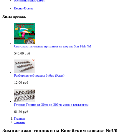
Активный рыболов!
Весна-Осень
Хиты продаж
Светонакопительные приманки на форель Star Fish №1
540,00 руб
Разборная чебурашка Зубец (Клык)
12,00 руб
Грузило Гриппа от 30гр до 200гр ушко с вертлюгом
61,20 руб
Главная
Тритон
Зимние джиг головки на Корейском крючке №3/0