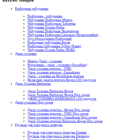
Каталог товаров
Разборные чебурашки
Разборная - чебурашка
Чебурашки Разборные Микро
Чебурашки Разборные Таблетка
Чебурашки Голова Рыбы
Чебурашка Разборная Эксцентрик
Чебурашка Разборная Сапожок (Незацепляйка)
Груз Проходимец Разборный
Разборные чебурашки Кегля
Разборная чебурашка Зубец (Клык)
Чебурашки Голова Рыбы ЛЮКС
Джиг-головки
Микро Джиг - головка
Форелевые - джиг - головки (без юбки)
Джиг головки крючек - VMC
Джиг головки крючок - Gamakatsu
Джиг - головки на Корейском крючке
Волжские джиги крючок Корея 120 градусов
Джиг Головка Barbarian
Джиг Головка Barbarian Корея
Джиг Головка Barbarian Корея Про серия
ДЖИГ ГОЛОВКА BARBARIAN 120 градусов
Джиг-головки Про серия
Джиг-головки крючок - Корея Про серия
Джиг-головки крючек - VMC Про серия
Джиг-головки крючок - Gamakatsu Про серия
Джиг-Головки крючок Barbarian Корея Про серия
Грузила для отводного поводка
Грузила для отводного поводка Оливка
Грузила для отводного поводка Цилиндр
Грузила для отводного поводка Банан