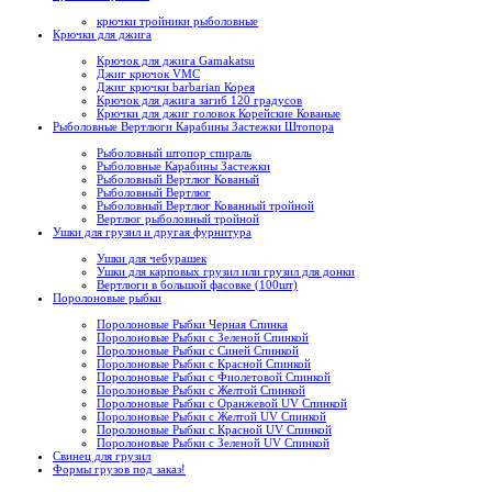
крючки тройники рыболовные
Крючки для джига
Крючок для джига Gamakatsu
Джиг крючок VMC
Джиг крючки barbarian Корея
Крючок для джига загиб 120 градусов
Крючки для джиг головок Корейские Кованые
Рыболовные Вертлюги Карабины Застежки Штопора
Рыболовный штопор спираль
Рыболовные Карабины Застежки
Рыболовный Вертлюг Кованый
Рыболовный Вертлюг
Рыболовный Вертлюг Кованный тройной
Вертлюг рыболовный тройной
Ушки для грузил и другая фурнитура
Ушки для чебурашек
Ушки для карповых грузил или грузил для донки
Вертлюги в большой фасовке (100шт)
Поролоновые рыбки
Поролоновые Рыбки Черная Спинка
Поролоновые Рыбки с Зеленой Спинкой
Поролоновые Рыбки с Синей Спинкой
Поролоновые Рыбки с Красной Спинкой
Поролоновые Рыбки с Фиолетовой Спинкой
Поролоновые Рыбки с Желтой Спинкой
Поролоновые Рыбки с Оранжевой UV Спинкой
Поролоновые Рыбки с Желтой UV Спинкой
Поролоновые Рыбки с Красной UV Спинкой
Поролоновые Рыбки с Зеленой UV Спинкой
Свинец для грузил
Формы грузов под заказ!