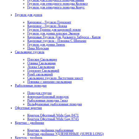
Грузило для отводного поводка Колокол
Грузило для отводного поводка Конус
Грузила для донок
Карповое - Грузило Горизонт
Карповое - Грузило Ложка
Грузило Гриппа для карповой ловли
Грузило для донки плоское Эконом
Карповые Грузила Для Дальнего Заброса - Капля
Карповые грузила - Плюшка С Шипами
Грузило для донки Замок
Пика Морская
Скользящие грузила
Плоское Скользящее
Оливка Скользящая
Ложка Скользящая
Горизонт Скользящий
Ромб скользящий
Скользящее грузило Ласточкин хвост
Плюшка с шипами скользящая
Рыболовные поводки
Поводок струна
флюрокарбоновый поводок
Рыболовные поводки 7жил
Вольфрамовые рыболовные поводки
Офсетные крючки
Крючок Офсетный Wide Gap 0471
Крючок Офсетный Wide Gap 0745
Крючки - двойники
Крючки двойники рыболовные
Крючки двойники УДЛЕНЕННЫЕ (SUPER LONG)
Крючок - тройник