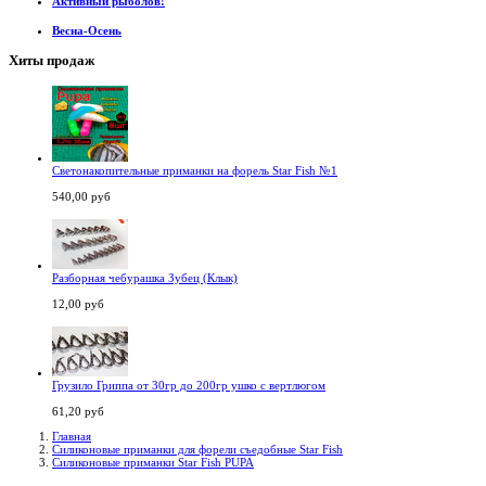
Активный рыболов!
Весна-Осень
Хиты продаж
Светонакопительные приманки на форель Star Fish №1
540,00 руб
Разборная чебурашка Зубец (Клык)
12,00 руб
Грузило Гриппа от 30гр до 200гр ушко с вертлюгом
61,20 руб
Главная
Силиконовые приманки для форели съедобные Star Fish
Силиконовые приманки Star Fish PUPA