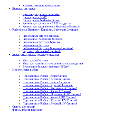
крючки тройники рыболовные
Крючки для джига
Крючок для джига Gamakatsu
Джиг крючок VMC
Джиг крючки barbarian Корея
Крючок для джига загиб 120 градусов
Крючки для джиг головок Корейские Кованые
Рыболовные Вертлюги Карабины Застежки Штопора
Рыболовный штопор спираль
Рыболовные Карабины Застежки
Рыболовный Вертлюг Кованый
Рыболовный Вертлюг
Рыболовный Вертлюг Кованный тройной
Вертлюг рыболовный тройной
Ушки для грузил и другая фурнитура
Ушки для чебурашек
Ушки для карповых грузил или грузил для донки
Вертлюги в большой фасовке (100шт)
Поролоновые рыбки
Поролоновые Рыбки Черная Спинка
Поролоновые Рыбки с Зеленой Спинкой
Поролоновые Рыбки с Синей Спинкой
Поролоновые Рыбки с Красной Спинкой
Поролоновые Рыбки с Фиолетовой Спинкой
Поролоновые Рыбки с Желтой Спинкой
Поролоновые Рыбки с Оранжевой UV Спинкой
Поролоновые Рыбки с Желтой UV Спинкой
Поролоновые Рыбки с Красной UV Спинкой
Поролоновые Рыбки с Зеленой UV Спинкой
Свинец для грузил
Формы грузов под заказ!