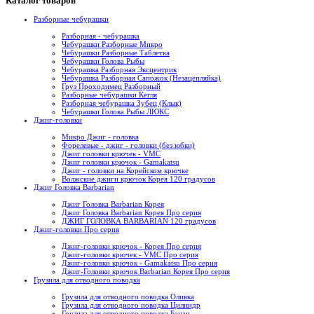
Каталог товаров
Разборные чебурашки
Разборная - чебурашка
Чебурашки Разборные Микро
Чебурашки Разборные Таблетка
Чебурашки Голова Рыбы
Чебурашка Разборная Эксцентрик
Чебурашка Разборная Сапожок (Незацепляйка)
Груз Проходимец Разборный
Разборные чебурашки Кегля
Разборная чебурашка Зубец (Клык)
Чебурашки Голова Рыбы ЛЮКС
Джиг-головки
Микро Джиг - головка
Форелевые - джиг - головки (без юбки)
Джиг головки крючек - VMC
Джиг головки крючок - Gamakatsu
Джиг - головки на Корейском крючке
Волжские джиги крючок Корея 120 градусов
Джиг Головка Barbarian
Джиг Головка Barbarian Корея
Джиг Головка Barbarian Корея Про серия
ДЖИГ ГОЛОВКА BARBARIAN 120 градусов
Джиг-головки Про серия
Джиг-головки крючок - Корея Про серия
Джиг-головки крючек - VMC Про серия
Джиг-головки крючок - Gamakatsu Про серия
Джиг-Головки крючок Barbarian Корея Про серия
Грузила для отводного поводка
Грузила для отводного поводка Оливка
Грузила для отводного поводка Цилиндр
Грузила для отводного поводка Банан