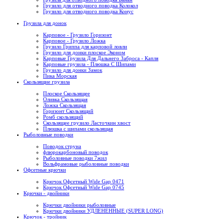
Грузило для отводного поводка Колокол
Грузило для отводного поводка Конус
Грузила для донок
Карповое - Грузило Горизонт
Карповое - Грузило Ложка
Грузило Гриппа для карповой ловли
Грузило для донки плоское Эконом
Карповые Грузила Для Дальнего Заброса - Капля
Карповые грузила - Плюшка С Шипами
Грузило для донки Замок
Пика Морская
Скользящие грузила
Плоское Скользящее
Оливка Скользящая
Ложка Скользящая
Горизонт Скользящий
Ромб скользящий
Скользящее грузило Ласточкин хвост
Плюшка с шипами скользящая
Рыболовные поводки
Поводок струна
флюрокарбоновый поводок
Рыболовные поводки 7жил
Вольфрамовые рыболовные поводки
Офсетные крючки
Крючок Офсетный Wide Gap 0471
Крючок Офсетный Wide Gap 0745
Крючки - двойники
Крючки двойники рыболовные
Крючки двойники УДЛЕНЕННЫЕ (SUPER LONG)
Крючок - тройник